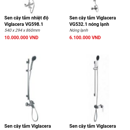
Sen cây tắm GROHE
Sen cây tắm DAEHAN
Sen cây tắm TDO
Sen cây tắm DK
Sen cây tắm nhiệt độ
Sen cây tắm Viglacera
Viglacera VG598.1
Sen cây tắm JOMOO
VG532.1 nóng lạnh
Sen cây tắm HADO
540 x 294 x 860mm
Nóng lạnh
Sen cây tắm NP
Sen cây tắm ROY
10.000.000 VND
6.100.000 VND
Sen cây tắm Hansgrohe
Sen cây tắm SELTA
Sen cây tắm ROVELY
Sen cây tắm ITALISA
Sen cây tắm Dolson
Sen cây tắm Paul Schmitt
Sen cây tắm DADA
Sen cây tắm BASIC
Sen cây tắm Keeper
Sen cây tắm Sanei
Sen cây tắm Elimen
Sen cây tắm Viglacera
Sen cây tắm Viglacera