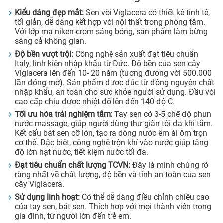
Kiểu dáng đẹp mắt:
Sen vòi Viglacera có thiết kế tinh tế,
tối giản, dễ dàng kết hợp với nội thất trong phòng tắm.
Với lớp mạ niken-crom sáng bóng, sản phẩm làm bừng
sáng cả không gian.
Độ bền vượt trội:
Công nghệ sản xuất đạt tiêu chuẩn
Italy, linh kiện nhập khẩu từ Đức. Độ bền của sen cây
Viglacera lên đến 10- 20 năm (tương đương với 500.000
lần đóng mở). Sản phẩm được đúc từ đồng nguyên chất
nhập khẩu, an toàn cho sức khỏe người sử dụng. Đầu vòi
cao cấp chịu được nhiệt độ lên đến 140 độ C.
Tối ưu hóa trải nghiệm tắm:
Tay sen có 3-5 chế độ phun
nước massage, giúp người dùng thư giãn tối đa khi tắm.
Kết cấu bát sen cỡ lớn, tạo ra dòng nước êm ái ôm trọn
cơ thể. Đặc biệt, công nghệ trộn khí vào nước giúp tăng
độ lớn hạt nước, tiết kiệm nước tối đa.
Đạt tiêu chuẩn chất lượng TCVN:
Đây là minh chứng rõ
ràng nhất về chất lượng, độ bền và tính an toàn của sen
cây Viglacera.
Sử dụng linh hoạt:
Có thể dễ dàng điều chỉnh chiều cao
của tay sen, bát sen. Thích hợp với mọi thành viên trong
gia đình, từ người lớn đến trẻ em.