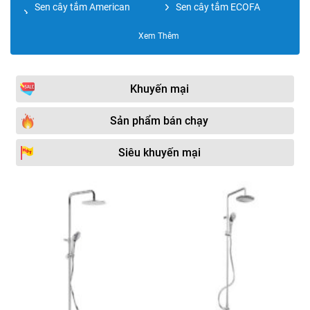
Sen cây tắm American
Sen cây tắm ECOFA
Standard
Xem Thêm
Sen cây tắm MOONOAH
Sen cây đặt sàn
Sen cây tắm CAESAR
Sen cây tắm Daeshin
Khuyến mại
Sen cây tắm Bancoot
Sen cây mạ vàng
Sen cây tắm Kohler
Sen cây tắm DaelimBath
Sản phẩm bán chạy
Sen cây tắm Kagol
Sen cây nhiệt độ
Siêu khuyến mại
Sen cây tắm Hafele
Sen cây tắm Classic
Sen cây tắm FOXIS
Sen cây tắm màu đen
Sen cây tắm VIGLACERA
Sen cây tắm MIROLIN
Sen cây tắm MOEN
Sen thuyền cao cấp
Sen cây tắm COTTO
Sen cây tắm ROYAL TOTO
Sen cây tắm Bravat
Sen cây tắm Zento