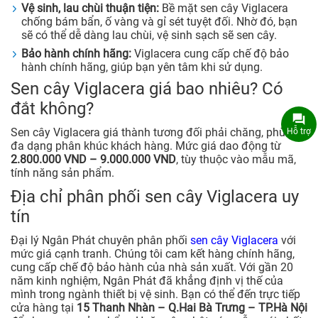
Vệ sinh, lau chùi thuận tiện:
Bề mặt sen cây Viglacera
chống bám bẩn, ố vàng và gỉ sét tuyệt đối. Nhờ đó, bạn
sẽ có thể dễ dàng lau chùi, vệ sinh sạch sẽ sen cây.
Bảo hành chính hãng:
Viglacera cung cấp chế độ bảo
hành chính hãng, giúp bạn yên tâm khi sử dụng.
Sen cây Viglacera giá bao nhiêu? Có
đắt không?
Sen cây Viglacera giá thành tương đối phải chăng, phù hợp
Hỗ trợ
đa dạng phân khúc khách hàng. Mức giá dao động từ
2.800.000 VND – 9.000.000 VND
, tùy thuộc vào mẫu mã,
tính năng sản phẩm.
Địa chỉ phân phối sen cây Viglacera uy
tín
Đại lý Ngân Phát chuyên phân phối
sen cây Viglacera
với
mức giá cạnh tranh. Chúng tôi cam kết hàng chính hãng,
cung cấp chế độ bảo hành của nhà sản xuất. Với gần 20
năm kinh nghiệm, Ngân Phát đã khẳng định vị thế của
mình trong ngành thiết bị vệ sinh. Bạn có thể đến trực tiếp
cửa hàng tại
15 Thanh Nhàn – Q.Hai Bà Trưng – TP.Hà Nội