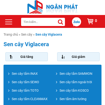
0
Trang chủ
»
Sen cây
»
Sen cây Viglacera
Sen cây Viglacera
Giá tăng
Giá giảm
Sen cây tắm INAX
Sen cây tắm SAMWON
Sen cây tắm SEWO
Sen cây tắm ngoài trời
Sen cây tắm TOTO
Sen cây tắm KOSCO
Sen cây tắm CLEANMAX
Sen tắm âm tường