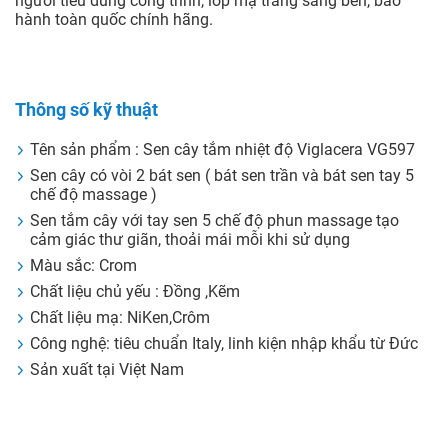
người tiêu dùng công trình, lớp mạ trắng sáng bền, bảo
hành toàn quốc chính hãng.
Thông số kỹ thuật
Tên sản phẩm : Sen cây tắm nhiệt độ Viglacera VG597
Sen cây có vòi 2 bát sen ( bát sen trần và bát sen tay 5
chế độ massage )
Sen tắm cây với tay sen 5 chế độ phun massage tạo
cảm giác thư giãn, thoải mái mỗi khi sử dụng
Màu sắc: Crom
Chất liệu chủ yếu : Đồng ,Kẽm
Chất liệu mạ: NiKen,Crôm
Công nghệ: tiêu chuẩn Italy, linh kiện nhập khẩu từ Đức
Sản xuất tại Việt Nam