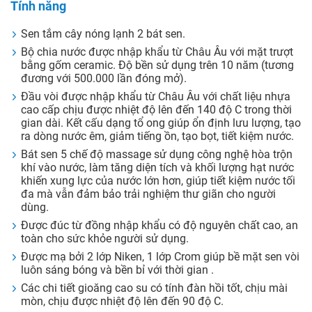
Tính năng
Sen tắm cây nóng lạnh 2 bát sen.
Bộ chia nước được nhập khẩu từ Châu Âu với mặt trượt
bằng gốm ceramic. Độ bền sử dụng trên 10 năm (tương
đương với 500.000 lần đóng mở).
Đầu vòi được nhập khẩu từ Châu Âu với chất liệu nhựa
cao cấp chịu được nhiệt độ lên đến 140 độ C trong thời
gian dài. Kết cấu dạng tổ ong giúp ổn định lưu lượng, tạo
ra dòng nước êm, giảm tiếng ồn, tạo bọt, tiết kiệm nước.
Bát sen 5 chế độ massage sử dụng công nghệ hòa trộn
khí vào nước, làm tăng diện tích và khối lượng hạt nước
khiến xung lực của nước lớn hơn, giúp tiết kiệm nước tối
đa mà vẫn đảm bảo trải nghiệm thư giãn cho người
dùng.
Được đúc từ đồng nhập khẩu có độ nguyên chất cao, an
toàn cho sức khỏe người sử dụng.
Được mạ bởi 2 lớp Niken, 1 lớp Crom giúp bề mặt sen vòi
luôn sáng bóng và bền bỉ với thời gian .
Các chi tiết gioăng cao su có tính đàn hồi tốt, chịu mài
mòn, chịu được nhiệt độ lên đến 90 độ C.