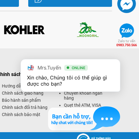
Zalo tư vấn
0983.750.566
Mrs.Tuyến
ONLINE
hính sách mua hàng
Hình thức thanh toán
Xin chào, Chúng tôi có thể giúp gì 
được cho bạn?
Hướng dẫn mua hàng
Thanh toán trực tiếp
Chính sách giao hàng
Chuyển khoản ngân
hàng
Bảo hành sản phẩm
Quẹt thẻ ATM, VISA
Chính sách đổi trả hàng
Thanh toán trực tuyến
Chính sách bảo mật