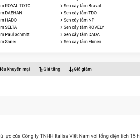
tắm ROYAL TOTO
Sen cây tắm Bravat
tắm DAEHAN
Sen cây tắm TDO
tắm HADO
Sen cây tắm NP
ắm SELTA
Sen cây tắm ROVELY
ắm Paul Schmitt
Sen cây tắm DADA
ắm Sanei
Sen cây tắm Elimen
iêu khuyến mại
Giá tăng
Giá giảm
 lực của Công ty TNHH Italisa Việt Nam với tổng diện tích 15 h