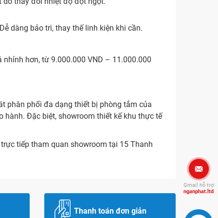
 do thay đổi nhiệt độ đột ngột.
ễ dàng bảo trì, thay thế linh kiện khi cần.
á nhỉnh hơn, từ 9.000.000 VND – 11.000.000
át phân phối đa dạng thiết bị phòng tắm của
o hành. Đặc biệt, showroom thiết kế khu thực tế
i trực tiếp tham quan showroom tại 15 Thanh
Gmail hỗ trợ
nganphat.ltd
Thanh toán đơn giản