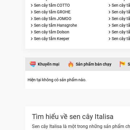
Sen cây tắm COTTO
Sen cây 
Sen cây tắm GROHE
Sen cây 
Sen cây tắm JOMOO
Sen cây 
Sen cây tắm Hansgrohe
Sen cây t
Sen cây tắm Dolson
Sen cây t
Sen cây tắm Keeper
Sen cây t
Khuyến mại
Sản phẩm bán chạy
S
Hiện tại không có sản phẩm nào.
Tìm hiểu về sen cây Italisa
Sen cây Italisa là một trong những sản phẩm chủ