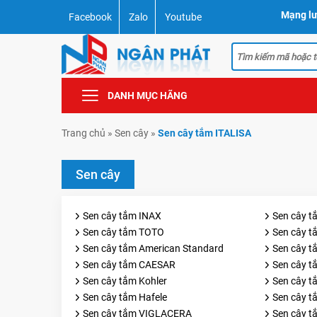
Mạng lư
Facebook
Zalo
Youtube
DANH MỤC HÃNG
Trang chủ
»
Sen cây
»
Sen cây tắm ITALISA
Sen cây
Sen cây tắm INAX
Sen cây 
Sen cây tắm TOTO
Sen cây 
Sen cây tắm American Standard
Sen cây 
Sen cây tắm CAESAR
Sen cây t
Sen cây tắm Kohler
Sen cây t
Sen cây tắm Hafele
Sen cây t
Sen cây tắm VIGLACERA
Sen cây 