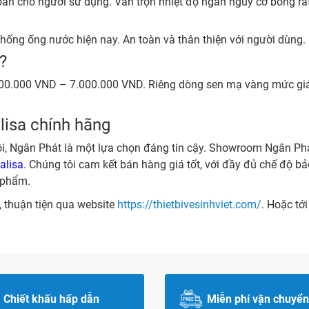
oàn cho người sử dụng. Van trộn nhiệt độ ngăn nguy cơ bỏng rát
 thống ống nước hiện nay. An toàn và thân thiện với người dùng. D
?
3.000.000 VND – 7.000.000 VND. Riêng dòng sen mạ vàng mức gi
lisa chính hãng
Nội, Ngân Phát là một lựa chọn đáng tin cậy. Showroom Ngân Ph
talisa
. Chúng tôi cam kết bán hàng giá tốt, với đầy đủ chế độ bả
n phẩm.
 thuận tiện qua website
https://thietbivesinhviet.com/
. Hoặc tớ
Chiết khấu hấp dẫn
Miễn phí vận chuyển