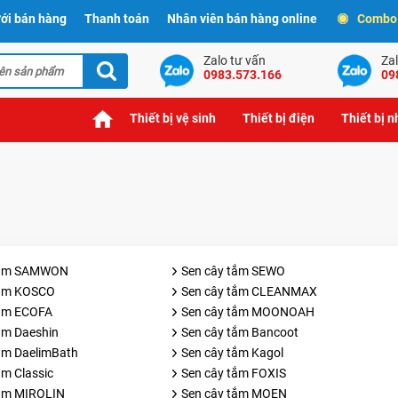
ới bán hàng
Thanh toán
Nhân viên bán hàng online
Combo t
Zalo tư vấn
Zal
0983.573.166
09
Thiết bị vệ sinh
Thiết bị điện
Thiết bị 
tắm SAMWON
Sen cây tắm SEWO
tắm KOSCO
Sen cây tắm CLEANMAX
tắm ECOFA
Sen cây tắm MOONOAH
ắm Daeshin
Sen cây tắm Bancoot
ắm DaelimBath
Sen cây tắm Kagol
ắm Classic
Sen cây tắm FOXIS
tắm MIROLIN
Sen cây tắm MOEN