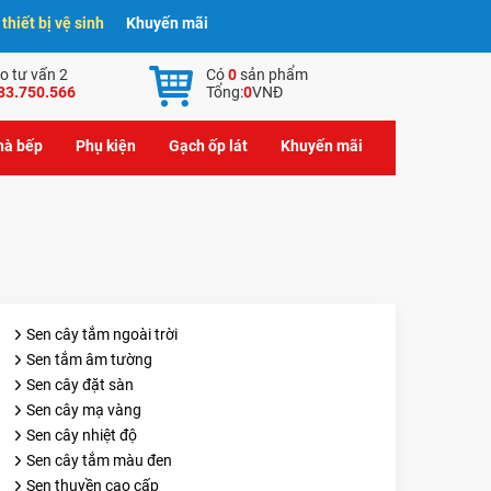
hiết bị vệ sinh
Khuyến mãi
o tư vấn 2
Có
0
sản phẩm
83.750.566
Tổng:
0
VNĐ
nhà bếp
Phụ kiện
Gạch ốp lát
Khuyến mãi
Sen cây tắm ngoài trời
Sen tắm âm tường
Sen cây đặt sàn
Sen cây mạ vàng
Sen cây nhiệt độ
Sen cây tắm màu đen
Sen thuyền cao cấp