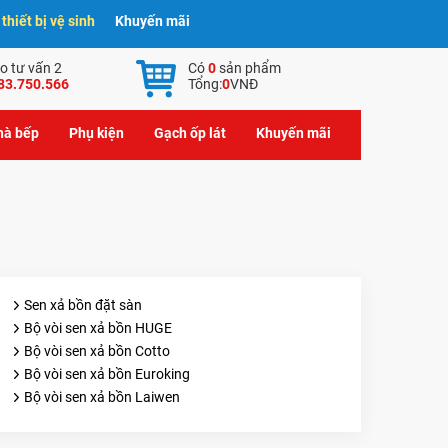
hiết bị vệ sinh
Khuyến mãi
o tư vấn 2
Có
0
sản phẩm
83.750.566
Tổng:
0
VNĐ
nhà bếp
Phụ kiện
Gạch ốp lát
Khuyến mãi
Sen xả bồn đặt sàn
Bộ vòi sen xả bồn HUGE
Bộ vòi sen xả bồn Cotto
Bộ vòi sen xả bồn Euroking
Bộ vòi sen xả bồn Laiwen