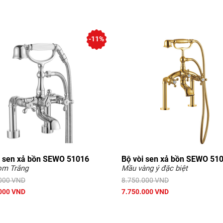
-11%
i sen xả bồn SEWO 51016
Bộ vòi sen xả bồn SEWO 51
om Trắng
Mầu vàng ý đặc biệt
000 VND
8.750.000 VND
000 VND
7.750.000 VND