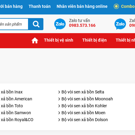
ới bán hàng
Thanh toán
Nhân viên bán hàng online
Combo t
Zalo tư vấn
Zal
0983.573.166
09
Thiết bị vệ sinh
Thiết bị điện
Thiết bị 
 xả bồn Inax
Bộ vòi sen xả bồn Selta
n xả bồn American
Bộ vòi sen xả bồn Moonoah
 xả bồn Toto
Bộ vòi sen xả bồn Kohler
n xả bồn Samwon
Bộ vòi sen xả bồn Moen
n xả bồn Royal&CO
Bộ vòi sen xả bồn Dolson