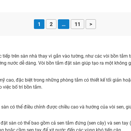
1
2
…
11
>
ực tiếp trên sàn nhà thay vì gắn vào tường, như các vòi bồn tắm 
ớng nước dễ dàng. Vòi bồn tắm đặt sàn giúp tạo ra một không g
ỹ cao, đặc biệt trong những phòng tắm có thiết kế tối giản hoặ
o việc bố trí bồn tắm.
t sàn có thể điều chỉnh được chiều cao và hướng của vòi sen, gi
 đặt sàn có thể bao gồm cả sen tắm đứng (sen cây) và sen tay (
ứng hoặc cầm sen tay để xịt nước đến các vùng khó tiếp cận.