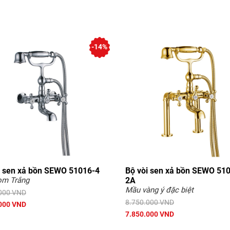
-14%
i sen xả bồn SEWO 51016-4
Bộ vòi sen xả bồn SEWO 51
om Trắng
2A
Mầu vàng ý đặc biệt
000 VND
8.750.000 VND
000 VND
7.850.000 VND