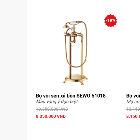
-19%
Bộ vòi sen xả bồn SEWO 51018
Bộ vò
Mầu vàng ý đặc biệt
Mạ cr
10.350.000 VND
10.150
8.350.000 VND
8.150.