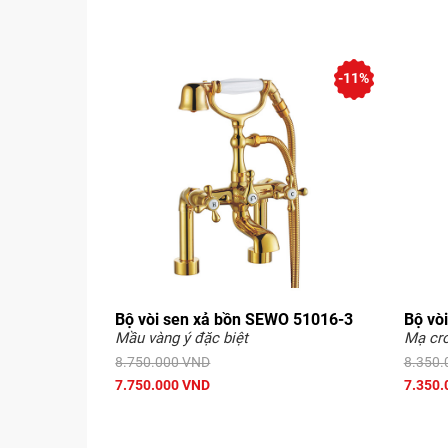
-11%
Bộ vòi sen xả bồn SEWO 51016-3
Bộ vò
Mầu vàng ý đặc biệt
Mạ cr
8.750.000 VND
8.350.
7.750.000 VND
7.350.