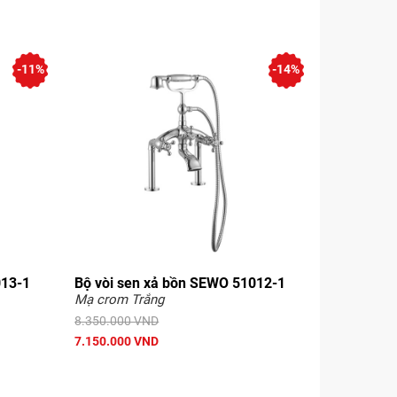
-11%
-14%
013-1
Bộ vòi sen xả bồn SEWO 51012-1
Mạ crom Trắng
8.350.000 VND
7.150.000 VND