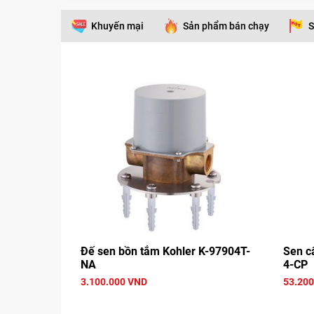
Khuyến mại
Sản phẩm bán chạy
S
Đế sen bồn tắm Kohler K-97904T-
Sen c
NA
4-CP
3.100.000 VND
53.200