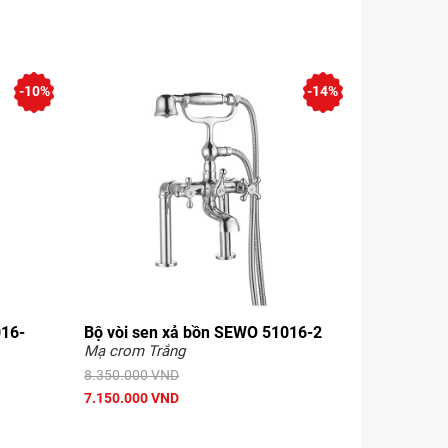
-10%
-14%
016-
Bộ vòi sen xả bồn SEWO 51016-2
Mạ crom Trắng
8.350.000 VND
7.150.000 VND