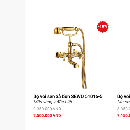
-19%
Bộ vòi sen xả bồn SEWO 51016-5
Bộ vò
Mầu vàng ý đặc biệt
Mạ cr
9.350.000 VND
8.350.
7.500.000 VND
7.150.