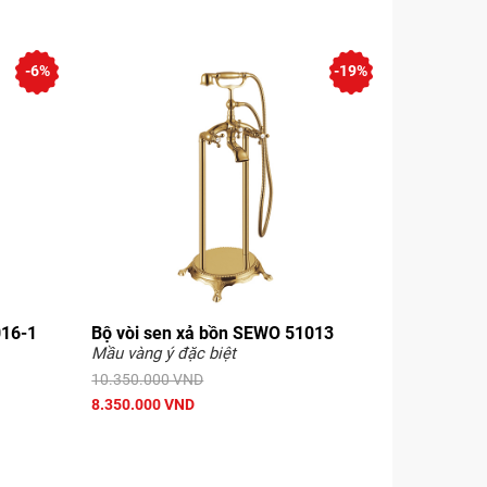
-6%
-19%
016-1
Bộ vòi sen xả bồn SEWO 51013
Mầu vàng ý đặc biệt
10.350.000 VND
8.350.000 VND