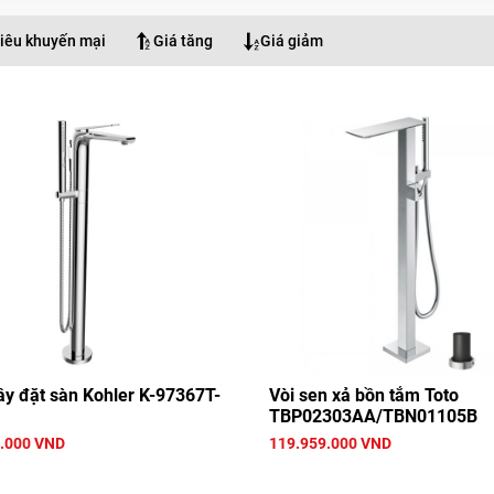
iêu khuyến mại
Giá tăng
Giá giảm
ây đặt sàn Kohler K-97367T-
Vòi sen xả bồn tắm Toto
TBP02303AA/TBN01105B
.000 VND
119.959.000 VND