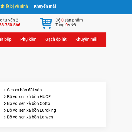
hiết bị vệ sinh
Khuyến mãi
o tư vấn 2
Có
0
sản phẩm
83.750.566
Tổng:
0
VNĐ
nhà bếp
Phụ kiện
Gạch ốp lát
Khuyến mãi
Sen xả bồn đặt sàn
Bộ vòi sen xả bồn HUGE
Bộ vòi sen xả bồn Cotto
Bộ vòi sen xả bồn Euroking
Bộ vòi sen xả bồn Laiwen