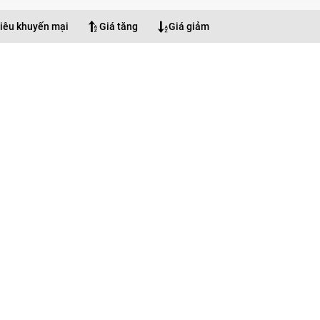
iêu khuyến mại
Giá tăng
Giá giảm