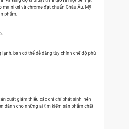
và tăng độ kĩ thuật tỉ mỉ tạo ra một bề mặt
p mạ nikel và chrome đạt chuẩn Châu Âu, Mỹ
ản phẩm.
p.
 lạnh, bạn có thể dễ dàng tùy chỉnh chế độ phù
ản xuất giảm thiểu các chi chí phát sinh, nên
sen dành cho những ai tìm kiếm sản phẩm chất