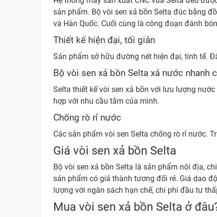
Hệ thống máy sản xuất CNC vủa Selta đều được 
sản phẩm. Bộ vòi sen xả bồn Selta đúc bằng đ
và Hàn Quốc. Cuối cùng là công đoạn đánh bón
Thiết kế hiện đại, tối giản
Sản phẩm sở hữu đường nét hiện đại, tinh tế. 
Bộ vòi sen xả bồn Selta xả nước nhanh 
Selta thiết kế vòi sen xả bồn với lưu lượng nư
hợp với nhu cầu tắm của mình.
Chống rò rỉ nước
Các sản phẩm vòi sen Selta chống rò rỉ nước. Tr
Giá vòi sen xả bồn Selta
Bộ vòi sen xả bồn Selta là sản phẩm nội địa, ch
sản phẩm có giá thành tương đối rẻ. Giá dao đ
lượng với ngân sách hạn chế, chi phí đầu tư thấ
Mua vòi sen xả bồn Selta ở đâu