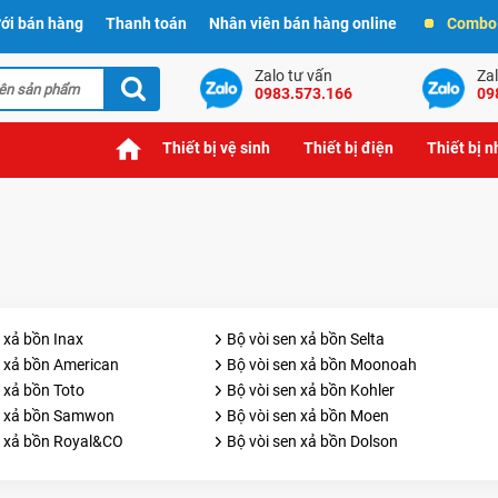
ới bán hàng
Thanh toán
Nhân viên bán hàng online
Combo t
Zalo tư vấn
Zal
0983.573.166
09
Thiết bị vệ sinh
Thiết bị điện
Thiết bị 
 xả bồn Inax
Bộ vòi sen xả bồn Selta
n xả bồn American
Bộ vòi sen xả bồn Moonoah
 xả bồn Toto
Bộ vòi sen xả bồn Kohler
n xả bồn Samwon
Bộ vòi sen xả bồn Moen
n xả bồn Royal&CO
Bộ vòi sen xả bồn Dolson