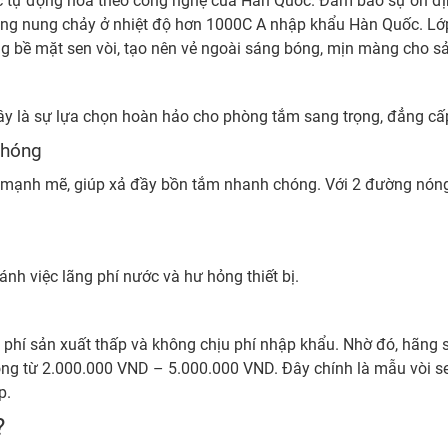
tự động hóa theo công nghệ của Hàn Quốc. Đảm bảo sự ổn định 
ồng nung chảy ở nhiệt độ hơn 1000C A nhập khẩu Hàn Quốc. Lớ
g bề mặt sen vòi, tạo nên vẻ ngoài sáng bóng, mịn màng cho s
Đây là sự lựa chọn hoàn hảo cho phòng tắm sang trọng, đẳng cấ
chóng
ớc mạnh mẽ, giúp xả đầy bồn tắm nhanh chóng. Với 2 đường nóng
ánh việc lãng phí nước và hư hỏng thiết bị.
i phí sản xuất thấp và không chịu phí nhập khẩu. Nhờ đó, hãng s
ộng từ 2.000.000 VND – 5.000.000 VND. Đây chính là mẫu vòi 
p.
?