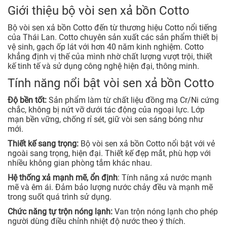
Giới thiệu bộ vòi sen xả bồn Cotto
Bộ vòi sen xả bồn Cotto đến từ thương hiệu Cotto nổi tiếng
của Thái Lan. Cotto chuyên sản xuất các sản phẩm thiết bị
vệ sinh, gạch ốp lát với hơn 40 năm kinh nghiệm. Cotto
khẳng định vị thế của mình nhờ chất lượng vượt trội, thiết
kế tinh tế và sử dụng công nghệ hiện đại, thông minh.
Tính năng nổi bật vòi sen xả bồn Cotto
Độ bền tốt:
Sản phẩm làm từ chất liệu đồng mạ Cr/Ni cứng
chắc, không bị nứt vỡ dưới tác động của ngoại lực. Lớp
mạn bền vững, chống rỉ sét, giữ vòi sen sáng bóng như
mới.
Thiết kế sang trọng:
Bộ vòi sen xả bồn Cotto nổi bật với vẻ
ngoài sang trọng, hiện đại. Thiết kế đẹp mắt, phù hợp với
nhiều không gian phòng tắm khác nhau.
Hệ thống xả mạnh mẽ, ổn định
: Tính năng xả nước mạnh
mẽ và êm ái. Đảm bảo lượng nước chảy đều và mạnh mẽ
trong suốt quá trình sử dụng.
Chức năng tự trộn nóng lạnh:
Van trộn nóng lạnh cho phép
người dùng điều chỉnh nhiệt độ nước theo ý thích.