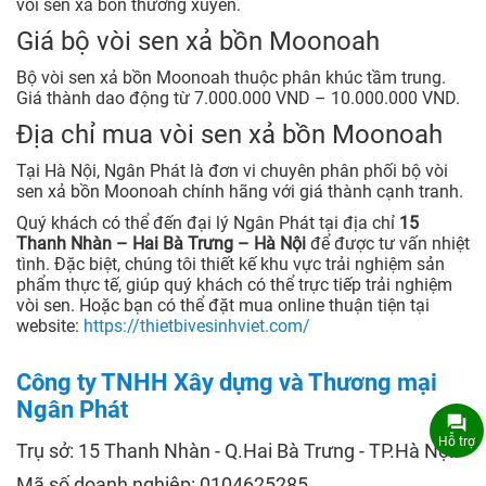
vòi sen xả bồn thường xuyên.
Giá bộ vòi sen xả bồn Moonoah
Bộ vòi sen xả bồn Moonoah thuộc phân khúc tầm trung.
Giá thành dao động từ 7.000.000 VND – 10.000.000 VND.
Địa chỉ mua vòi sen xả bồn Moonoah
Tại Hà Nội, Ngân Phát là đơn vi chuyên phân phối bộ vòi
sen xả bồn Moonoah chính hãng với giá thành cạnh tranh.
Quý khách có thể đến đại lý Ngân Phát tại địa chỉ
15
Thanh Nhàn – Hai Bà Trưng – Hà Nội
để được tư vấn nhiệt
tình. Đặc biệt, chúng tôi thiết kế khu vực trải nghiệm sản
phẩm thực tế, giúp quý khách có thể trực tiếp trải nghiệm
vòi sen. Hoặc bạn có thể đặt mua online thuận tiện tại
website:
https://thietbivesinhviet.com/
Công ty TNHH Xây dựng và Thương mại
Ngân Phát
Hỗ trợ
Trụ sở: 15 Thanh Nhàn - Q.Hai Bà Trưng - TP.Hà Nội
Mã số doanh nghiệp: 0104625285