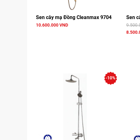
Sen cây mạ Đồng Cleanmax 9704
Sen c
10.600.000 VND
9.500.
8.500.
-10%