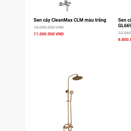
Sen cây CleanMax CLM màu trắng
Sen c
GL66
13.000.000 VND
10.560
11.000.000 VND
8.800.