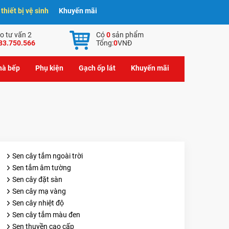
hiết bị vệ sinh
Khuyến mãi
o tư vấn 2
Có
0
sản phẩm
83.750.566
Tổng:
0
VNĐ
nhà bếp
Phụ kiện
Gạch ốp lát
Khuyến mãi
Sen cây tắm ngoài trời
Sen tắm âm tường
Sen cây đặt sàn
Sen cây mạ vàng
Sen cây nhiệt độ
Sen cây tắm màu đen
Sen thuyền cao cấp