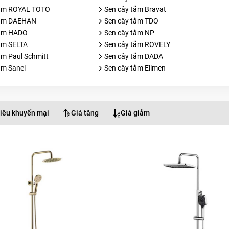
tắm ROYAL TOTO
Sen cây tắm Bravat
tắm DAEHAN
Sen cây tắm TDO
tắm HADO
Sen cây tắm NP
ắm SELTA
Sen cây tắm ROVELY
ắm Paul Schmitt
Sen cây tắm DADA
ắm Sanei
Sen cây tắm Elimen
iêu khuyến mại
Giá tăng
Giá giảm