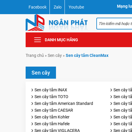
Mạng lư
Facebook
Zalo
Youtube
DANH MỤC HÃNG
Trang chủ
»
Sen cây
»
Sen cây tắm CleanMax
Sen cây
Sen cây tắm INAX
Sen cây 
Sen cây tắm TOTO
Sen cây 
Sen cây tắm American Standard
Sen cây 
Sen cây tắm CAESAR
Sen cây t
Sen cây tắm Kohler
Sen cây t
Sen cây tắm Hafele
Sen cây t
Sen cây tắm VIGLACERA
Sen cây 