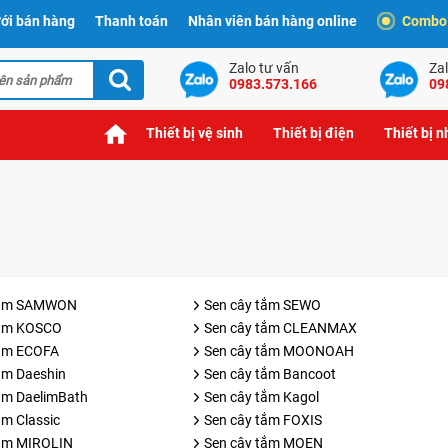
ới bán hàng
Thanh toán
Nhân viên bán hàng online
Combo t
Zalo tư vấn
Zal
0983.573.166
09
Thiết bị vệ sinh
Thiết bị điện
Thiết bị 
tắm SAMWON
Sen cây tắm SEWO
tắm KOSCO
Sen cây tắm CLEANMAX
tắm ECOFA
Sen cây tắm MOONOAH
ắm Daeshin
Sen cây tắm Bancoot
ắm DaelimBath
Sen cây tắm Kagol
ắm Classic
Sen cây tắm FOXIS
tắm MIROLIN
Sen cây tắm MOEN