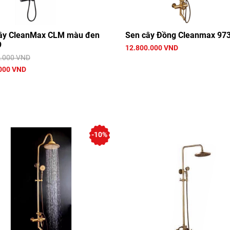
ây CleanMax CLM màu đen
Sen cây Đồng Cleanmax 97
9
12.800.000 VND
.000 VND
000 VND
-10%