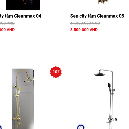
ây tắm Cleanmax 04
Sen cây tắm Cleanmax 03
000 VND
11.500.000 VND
000 VND
8.500.000 VND
-10%