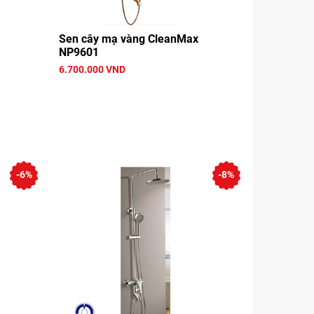
Sen cây mạ vàng CleanMax
NP9601
6.700.000 VND
-6%
-8%