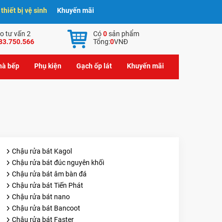
hiết bị vệ sinh
Khuyến mãi
o tư vấn 2
Có
0
sản phẩm
83.750.566
Tổng:
0
VNĐ
nhà bếp
Phụ kiện
Gạch ốp lát
Khuyến mãi
Chậu rửa bát Kagol
Chậu rửa bát đúc nguyên khối
Chậu rửa bát âm bàn đá
Chậu rửa bát Tiến Phát
Chậu rửa bát nano
Chậu rửa bát Bancoot
Chậu rửa bát Faster