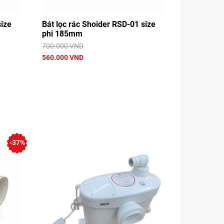
size
Bát lọc rác Shoider RSD-01 size
phi 185mm
700.000 VND
560.000 VND
-37%