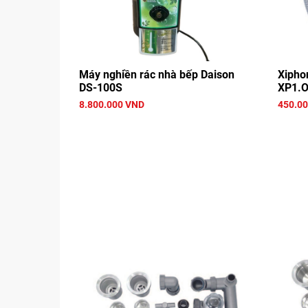
Máy nghiền rác nhà bếp Daison
Xiphon
DS-100S
XP1.O
8.800.000 VND
450.0