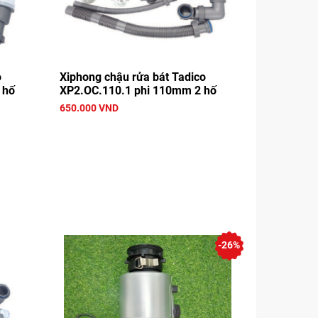
o
Xiphong chậu rửa bát Tadico
 hố
XP2.OC.110.1 phi 110mm 2 hố
650.000 VND
-26%