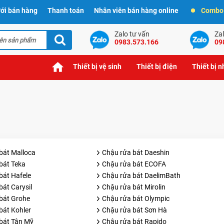
ới bán hàng
Thanh toán
Nhân viên bán hàng online
Combo t
Zalo tư vấn
Zal
0983.573.166
09
Thiết bị vệ sinh
Thiết bị điện
Thiết bị 
bát Malloca
Chậu rửa bát Daeshin
bát Teka
Chậu rửa bát ECOFA
bát Hafele
Chậu rửa bát DaelimBath
át Carysil
Chậu rửa bát Mirolin
bát Grohe
Chậu rửa bát Olympic
bát Kohler
Chậu rửa bát Sơn Hà
bát Tân Mỹ
Chậu rửa bát Rapido