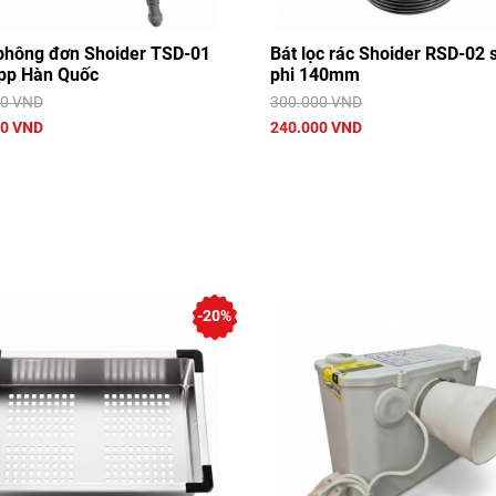
 phông đơn Shoider TSD-01
Bát lọc rác Shoider RSD-02 
pp Hàn Quốc
phi 140mm
00 VND
300.000 VND
00 VND
240.000 VND
-20%