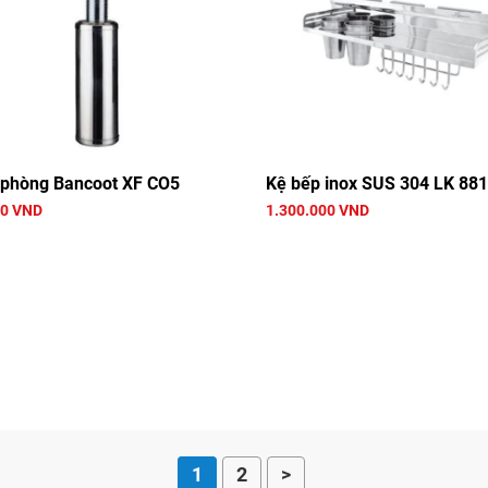
à phòng Bancoot XF CO5
Kệ bếp inox SUS 304 LK 88
00 VND
1.300.000 VND
1
2
>