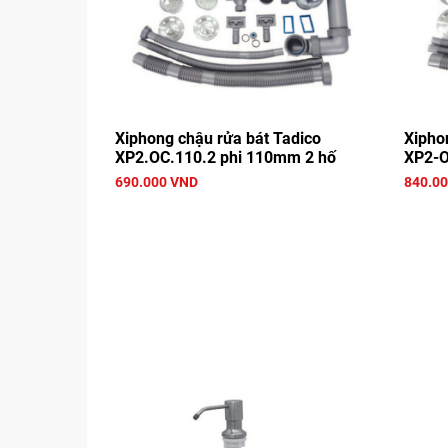
Xiphong chậu rửa bát Tadico
Xiphon
XP2.OC.110.2 phi 110mm 2 hố
XP2-O
690.000 VND
840.0