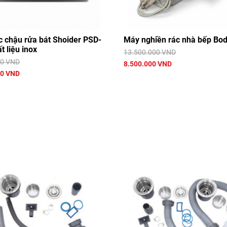
c chậu rửa bát Shoider PSD-
Máy nghiền rác nhà bếp Bo
t liệu inox
13.500.000 VND
00 VND
8.500.000 VND
00 VND