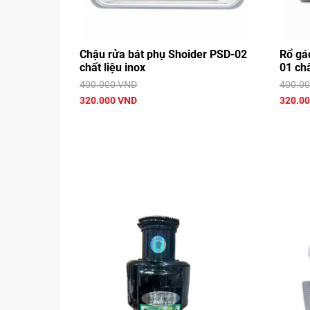
Chậu rửa bát phụ Shoider PSD-02
Rổ gá
chất liệu inox
01 chấ
400.000 VND
400.0
320.000 VND
320.0