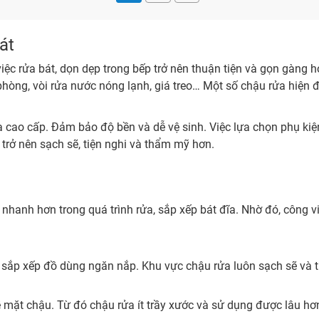
át
việc rửa bát, dọn dẹp trong bếp trở nên thuận tiện và gọn gàng
 phòng, vòi rửa nước nóng lạnh, giá treo… Một số chậu rửa hiện đ
a cao cấp. Đảm bảo độ bền và dễ vệ sinh. Việc lựa chọn phụ kiệ
 trở nên sạch sẽ, tiện nghi và thẩm mỹ hơn.
nhanh hơn trong quá trình rửa, sắp xếp bát đĩa. Nhờ đó, công việ
… sắp xếp đồ dùng ngăn nắp. Khu vực chậu rửa luôn sạch sẽ và
ề mặt chậu. Từ đó chậu rửa ít trầy xước và sử dụng được lâu hơ