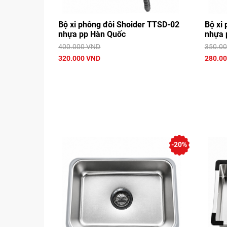
Bộ xi phông đôi Shoider TTSD-02
Bộ xi
nhựa pp Hàn Quốc
nhựa 
400.000 VND
350.0
320.000 VND
280.0
-20%