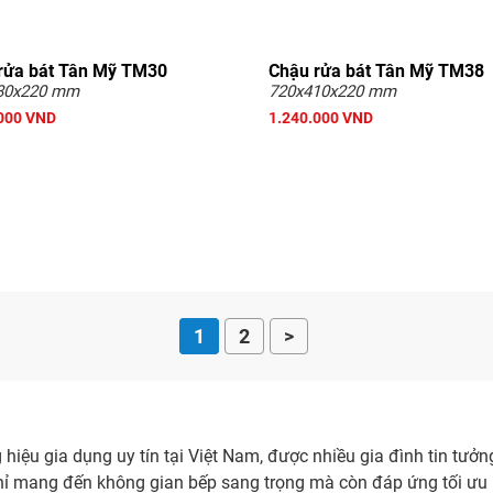
rửa bát Tân Mỹ TM30
Chậu rửa bát Tân Mỹ TM38
80x220 mm
720x410x220 mm
000 VND
1.240.000 VND
1
2
>
ệu gia dụng uy tín tại Việt Nam, được nhiều gia đình tin tưởng l
chỉ mang đến không gian bếp sang trọng mà còn đáp ứng tối ư