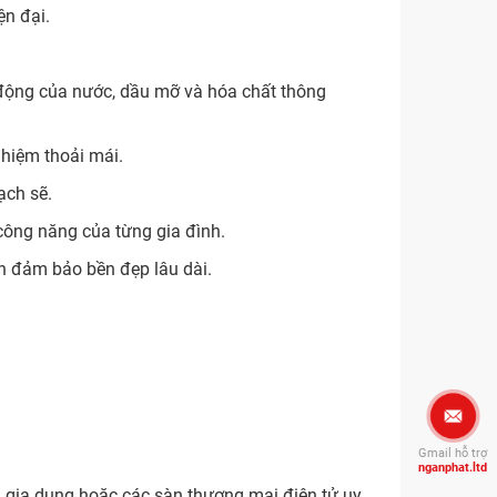
ện đại.
 động của nước, dầu mỡ và hóa chất thông
ghiệm thoải mái.
ạch sẽ.
ông năng của từng gia đình.
n đảm bảo bền đẹp lâu dài.
Gmail hỗ trợ
nganphat.ltd
ng gia dụng hoặc các sàn thương mại điện tử uy