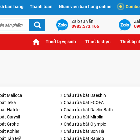
ới bán hàng
Thanh toán
Nhân viên bán hàng online
Combo t
Zalo tư vấn
Zal
0983.573.166
09
Thiết bị vệ sinh
Thiết bị điện
Thiết bị 
bát Malloca
Chậu rửa bát Daeshin
bát Teka
Chậu rửa bát ECOFA
bát Hafele
Chậu rửa bát DaelimBath
át Carysil
Chậu rửa bát Mirolin
bát Grohe
Chậu rửa bát Olympic
bát Kohler
Chậu rửa bát Sơn Hà
bát Tân Mỹ
Chậu rửa bát Rapido