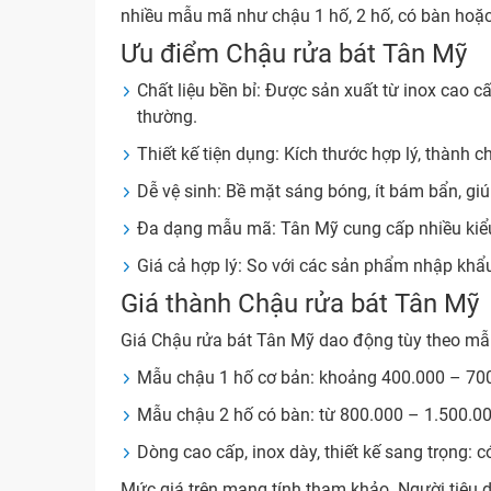
nhiều mẫu mã như chậu 1 hố, 2 hố, có bàn hoặc
Ưu điểm Chậu rửa bát Tân Mỹ
Chất liệu bền bỉ: Được sản xuất từ inox cao
thường.
Thiết kế tiện dụng: Kích thước hợp lý, thành 
Dễ vệ sinh: Bề mặt sáng bóng, ít bám bẩn, giú
Đa dạng mẫu mã: Tân Mỹ cung cấp nhiều kiểu
Giá cả hợp lý: So với các sản phẩm nhập khẩ
Giá thành Chậu rửa bát Tân Mỹ
Giá Chậu rửa bát Tân Mỹ dao động tùy theo mẫu 
Mẫu chậu 1 hố cơ bản: khoảng 400.000 – 7
Mẫu chậu 2 hố có bàn: từ 800.000 – 1.500.
Dòng cao cấp, inox dày, thiết kế sang trọng: 
Mức giá trên mang tính tham khảo. Người tiêu d