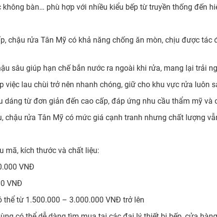
 không bàn… phù hợp với nhiều kiểu bếp từ truyền thống đến hi
 cấp, chậu rửa Tân Mỹ có khả năng chống ăn mòn, chịu được tác
chậu sâu giúp hạn chế bắn nước ra ngoài khi rửa, mang lại trải n
p việc lau chùi trở nên nhanh chóng, giữ cho khu vực rửa luôn s
 dáng từ đơn giản đến cao cấp, đáp ứng nhu cầu thẩm mỹ và c
u, chậu rửa Tân Mỹ có mức giá cạnh tranh nhưng chất lượng vẫ
mã, kích thước và chất liệu:
00.000 VNĐ
000 VNĐ
có thể từ 1.500.000 – 3.000.000 VNĐ trở lên
ùng có thể dễ dàng tìm mua tại các đại lý thiết bị bếp, cửa hà