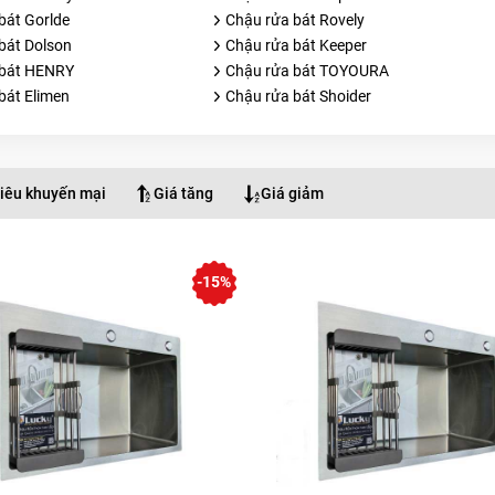
bát Gorlde
Chậu rửa bát Rovely
bát Dolson
Chậu rửa bát Keeper
 bát HENRY
Chậu rửa bát TOYOURA
bát Elimen
Chậu rửa bát Shoider
iêu khuyến mại
Giá tăng
Giá giảm
-15%