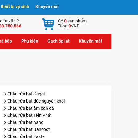
hiết bị vệ sinh
Khuyến mãi
o tư vấn 2
Có
0
sản phẩm
83.750.566
Tổng:
0
VNĐ
nhà bếp
Phụ kiện
Gạch ốp lát
Khuyến mãi
Chậu rửa bát Kagol
Chậu rửa bát đúc nguyên khối
Chậu rửa bát âm bàn đá
Chậu rửa bát Tiến Phát
Chậu rửa bát nano
Chậu rửa bát Bancoot
Chậu rửa bát Faster