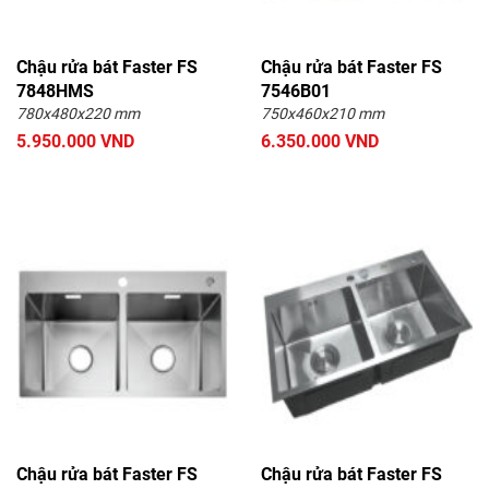
Chậu rửa bát TADICO
Chậu rửa bát Dolson
Chậu rửa bát Keeper
Chậu rửa bát JOMOO
Chậu rửa bát Faster FS
Chậu rửa bát Faster FS
7848HMS
Chậu rửa bát KOSCO
7546B01
Chậu rửa bát HENRY
780x480x220 mm
750x460x210 mm
Chậu rửa bát TOYOURA
Chậu rửa bát American
5.950.000 VND
6.350.000 VND
Standard
Chậu rửa bát CAESAR
Chậu rửa bát Elimen
Chậu rửa bát Shoider
Chậu rửa bát Faster FS
Chậu rửa bát Faster FS