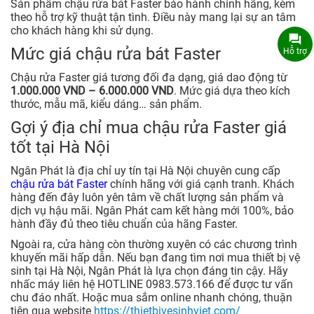
Sản phẩm chậu rửa bát Faster bảo hành chính hãng, kèm
theo hỗ trợ kỹ thuật tận tình. Điều này mang lại sự an tâm
cho khách hàng khi sử dụng.
Mức giá chậu rửa bát Faster
Hỗ trợ
Chậu rửa Faster giá tương đối đa dạng, giá dao động từ
1.000.000 VND – 6.000.000 VND
. Mức giá dựa theo kích
thước, mẫu mã, kiểu dáng… sản phẩm.
Gợi ý địa chỉ mua chậu rửa Faster giá
tốt tại Hà Nội
Ngân Phát là địa chỉ uy tín tại Hà Nội chuyên cung cấp
chậu rửa bát Faster
chính hãng với giá cạnh tranh. Khách
hàng đến đây luôn yên tâm về chất lượng sản phẩm và
dịch vụ hậu mãi. Ngân Phát cam kết hàng mới 100%, bảo
hành đầy đủ theo tiêu chuẩn của hãng Faster.
Ngoài ra, cửa hàng còn thường xuyên có các chương trình
khuyến mãi hấp dẫn. Nếu bạn đang tìm nơi mua thiết bị vệ
sinh tại Hà Nội, Ngân Phát là lựa chọn đáng tin cậy. Hãy
nhấc máy liên hệ HOTLINE 0983.573.166 để được tư vấn
chu đáo nhất. Hoặc mua sắm online nhanh chóng, thuận
tiện qua website
https://thietbivesinhviet.com/