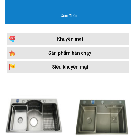
Chậu rửa bát Konox
Chậu rửa bát Hafele
Xem Thêm
Chậu rửa bát DaelimBath
Chậu rửa bát âm bàn đá
Chậu rửa bát Moonoah
Chậu rửa bát Carysil
Khuyến mại
Chậu rửa bát Mirolin
Chậu rửa bát Tiến Phát
Chậu rửa bát Foxis
Chậu rửa bát Grohe
Sản phẩm bán chạy
Chậu rửa bát Olympic
Chậu rửa bát nano
Siêu khuyến mại
Chậu rửa bát Grunder
Chậu rửa bát Kohler
Chậu rửa bát Sơn Hà
Chậu rửa bát Bancoot
Chậu rửa bát Moen
Chậu rửa bát Tân Mỹ
Chậu rửa bát Rapido
Chậu rửa bát Faster
Chậu rửa bát Tân Á Rossi
Chậu rửa bát Gorlde
Chậu rửa bát Rovely
Chậu rửa bát Picenza