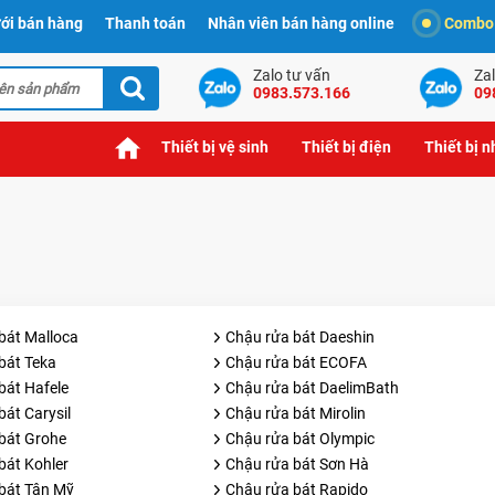
ới bán hàng
Thanh toán
Nhân viên bán hàng online
Combo t
Zalo tư vấn
Zal
0983.573.166
09
Thiết bị vệ sinh
Thiết bị điện
Thiết bị 
bát Malloca
Chậu rửa bát Daeshin
bát Teka
Chậu rửa bát ECOFA
bát Hafele
Chậu rửa bát DaelimBath
át Carysil
Chậu rửa bát Mirolin
bát Grohe
Chậu rửa bát Olympic
bát Kohler
Chậu rửa bát Sơn Hà
bát Tân Mỹ
Chậu rửa bát Rapido