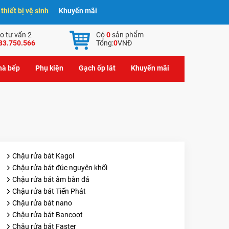
hiết bị vệ sinh
Khuyến mãi
o tư vấn 2
Có
0
sản phẩm
83.750.566
Tổng:
0
VNĐ
nhà bếp
Phụ kiện
Gạch ốp lát
Khuyến mãi
Chậu rửa bát Kagol
Chậu rửa bát đúc nguyên khối
Chậu rửa bát âm bàn đá
Chậu rửa bát Tiến Phát
Chậu rửa bát nano
Chậu rửa bát Bancoot
Chậu rửa bát Faster