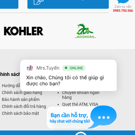
Zalo tư vấn
0983.750.566
Mrs.Tuyến
ONLINE
hính sách mua hàng
Hình thức thanh toán
Xin chào, Chúng tôi có thể giúp gì 
được cho bạn?
Hướng dẫn mua hàng
Thanh toán trực tiếp
Chính sách giao hàng
Chuyển khoản ngân
hàng
Bảo hành sản phẩm
Quẹt thẻ ATM, VISA
Chính sách đổi trả hàng
Thanh toán trực tuyến
Chính sách bảo mật