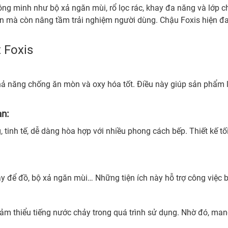
thông minh như bộ xả ngăn mùi, rổ lọc rác, khay đa năng và lớp
 hơn mà còn nâng tầm trải nghiệm người dùng. Chậu Foxis hiện 
t Foxis
hả năng chống ăn mòn và oxy hóa tốt. Điều này giúp sản phẩm l
an:
 tinh tế, dễ dàng hòa hợp với nhiều phong cách bếp. Thiết kế tố
ay để đồ, bộ xả ngăn mùi… Những tiện ích này hỗ trợ công việc 
iảm thiểu tiếng nước chảy trong quá trình sử dụng. Nhờ đó, mang