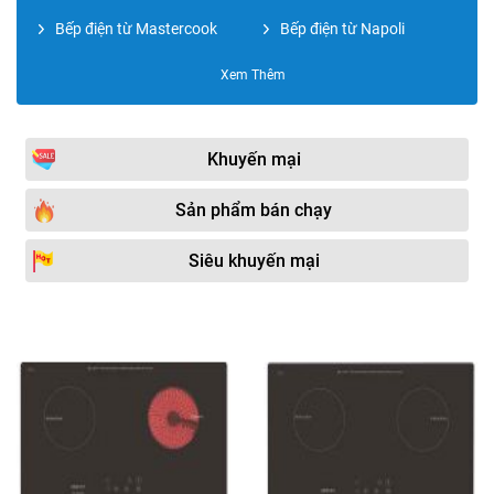
Bếp điện từ Mastercook
Bếp điện từ Napoli
Bếp điện từ Malloca
Bếp điện từ BOMANN
Xem Thêm
Bếp điện từ Grasso
Bếp điện từ Giovani
Bếp điện từ Hafele
Bếp điện từ ABBAKA
Khuyến mại
Bếp điện từ KOCHER
Bếp điện từ BATANI
Sản phẩm bán chạy
Bếp điện từ Hitachi
Bếp điện từ Amica
Siêu khuyến mại
Bếp điện từ LORCA
Bếp điện từ BAUMATIC
Bếp điện từ Electrolux
Phụ kiện phòng bếp
Bếp điện từ AEG
Bếp điện từ Miken
Bếp điện từ Panasonic