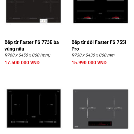
Bếp từ Faster FS 773E ba
Bếp từ đôi Faster FS 755I
vùng nấu
Pro
R760 x S450 x C60 (mm)
R730 x S430 x C60 mm
17.500.000 VND
15.990.000 VND