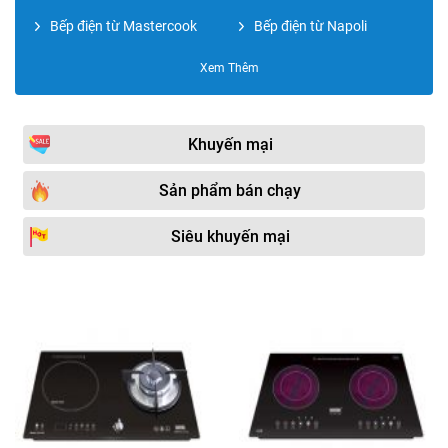
Bếp điện từ Mastercook
Bếp điện từ Napoli
Bếp điện từ Malloca
Bếp điện từ BOMANN
Xem Thêm
Bếp điện từ Grasso
Bếp điện từ Giovani
Bếp điện từ Hafele
Bếp điện từ ABBAKA
Khuyến mại
Bếp điện từ KOCHER
Bếp điện từ BATANI
Sản phẩm bán chạy
Bếp điện từ Hitachi
Bếp điện từ Amica
Siêu khuyến mại
Bếp điện từ LORCA
Bếp điện từ BAUMATIC
Bếp điện từ Electrolux
Phụ kiện phòng bếp
Bếp điện từ AEG
Bếp điện từ Miken
Bếp điện từ Panasonic