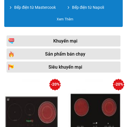
Bếp điện từ Mastercook
Bếp điện từ Napoli
Bếp điện từ Malloca
Bếp điện từ BOMANN
Xem Thêm
Bếp điện từ Grasso
Bếp điện từ Giovani
Bếp điện từ Hafele
Bếp điện từ ABBAKA
Khuyến mại
Bếp điện từ KOCHER
Bếp điện từ BATANI
Sản phẩm bán chạy
Bếp điện từ Hitachi
Bếp điện từ Amica
Siêu khuyến mại
Bếp điện từ LORCA
Bếp điện từ BAUMATIC
Bếp điện từ Electrolux
Phụ kiện phòng bếp
-20%
-20%
Bếp điện từ AEG
Bếp điện từ Miken
Bếp điện từ Panasonic