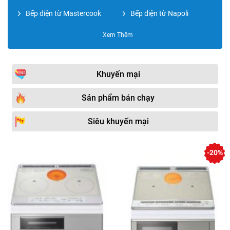
Bếp điện từ Mastercook
Bếp điện từ Napoli
Bếp điện từ Malloca
Bếp điện từ BOMANN
Xem Thêm
Bếp điện từ Grasso
Bếp điện từ Giovani
Bếp điện từ Hafele
Bếp điện từ ABBAKA
Khuyến mại
Bếp điện từ KOCHER
Bếp điện từ BATANI
Sản phẩm bán chạy
Bếp điện từ Hitachi
Bếp điện từ Amica
Siêu khuyến mại
Bếp điện từ LORCA
Bếp điện từ BAUMATIC
Bếp điện từ Electrolux
Phụ kiện phòng bếp
-20%
Bếp điện từ AEG
Bếp điện từ Miken
Bếp điện từ Panasonic