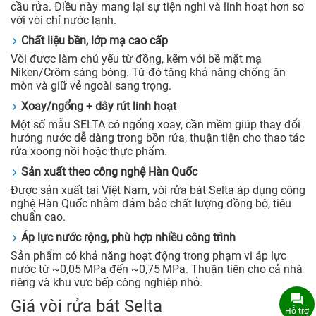
cầu rửa. Điều này mang lại sự tiện nghi và linh hoạt hơn so
với vòi chỉ nước lạnh.
Chất liệu bền, lớp mạ cao cấp
Vòi được làm chủ yếu từ đồng, kẽm với bề mặt mạ
Niken/Crôm sáng bóng. Từ đó tăng khả năng chống ăn
mòn và giữ vẻ ngoài sang trọng.
Xoay/ngổng + dây rút linh hoạt
Một số mẫu SELTA có ngổng xoay, cần mềm giúp thay đổi
hướng nước dễ dàng trong bồn rửa, thuận tiện cho thao tác
rửa xoong nồi hoặc thực phẩm.
Sản xuất theo công nghệ Hàn Quốc
Được sản xuất tại Việt Nam, vòi rửa bát Selta áp dụng công
nghệ Hàn Quốc nhằm đảm bảo chất lượng đồng bộ, tiêu
chuẩn cao.
Áp lực nước rộng, phù hợp nhiều công trình
Sản phẩm có khả năng hoạt động trong phạm vi áp lực
nước từ ~0,05 MPa đến ~0,75 MPa. Thuận tiện cho cả nhà
riêng và khu vực bếp công nghiệp nhỏ.
Giá vòi rửa bát Selta
Hỗ trợ