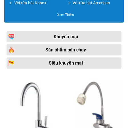
Vòi rửa bát Konox
Vòi rửa bát American
Vòi rửa bát Daeshin
Vòi rửa bát Yadanli
Xem Thêm
Vòi rửa bát Moonoah
Vòi rửa bát Caesar
Vòi rửa bát Daehan
Vòi rửa bát Dolson
Khuyến mại
Vòi rửa bát Paul Schmitt
Vòi rửa bát JOMOO
Sản phẩm bán chạy
Vòi rửa bát Mirolin
Vòi rửa bát Rovely
Siêu khuyến mại
Vòi rửa bát FOXIS
Vòi rửa bát Hafele
Vòi rửa bát Hado
Vòi rửa bát Clever
Vòi rửa bát Cotto
Vòi rửa bát Kohler
Vòi rửa bát DaelimBath
Vòi rửa bát Malloca
Vòi rửa bát Viglacera
Vòi rửa bát Teka
Vòi rửa bát Kosco
Vòi rửa bát ITALISA
Vòi rửa bát Bancoot
Vòi rửa bát Royal TOTO