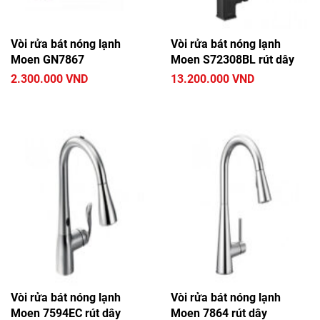
Vòi rửa bát Selta
Đầu vòi rửa bát cảm ứng
Vòi rửa bát nóng lạnh
Vòi rửa bát nóng lạnh
Vòi rửa bát Miken
Vòi rửa bát Moen
Moen GN7867
Moen S72308BL rút dây
Vòi rửa bát Classic
Vòi rửa bát CleanMax
2.300.000 VND
13.200.000 VND
Vòi rửa bát Gorlde
Vòi rửa bát Grohe
Vòi rửa bát Bravat
Vòi rửa bát Grunder
Vòi rửa bát KEEPER
Vòi rửa bát SANEI
Vòi rửa bát Henry
Vòi rửa bát Elimen
Vòi rửa bát nóng lạnh
Vòi rửa bát nóng lạnh
Moen 7594EC rút dây
Moen 7864 rút dây