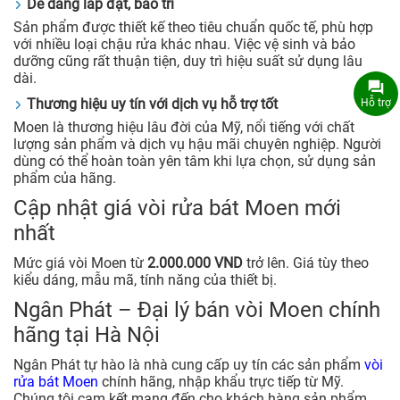
Dễ dàng lắp đặt, bảo trì
Sản phẩm được thiết kế theo tiêu chuẩn quốc tế, phù hợp
với nhiều loại chậu rửa khác nhau. Việc vệ sinh và bảo
dưỡng cũng rất thuận tiện, duy trì hiệu suất sử dụng lâu
dài.
Thương hiệu uy tín với dịch vụ hỗ trợ tốt
Hỗ trợ
Moen là thương hiệu lâu đời của Mỹ, nổi tiếng với chất
lượng sản phẩm và dịch vụ hậu mãi chuyên nghiệp. Người
dùng có thể hoàn toàn yên tâm khi lựa chọn, sử dụng sản
phẩm của hãng.
Cập nhật giá vòi rửa bát Moen mới
nhất
Mức giá vòi Moen từ
2.000.000 VND
trở lên. Giá tùy theo
kiểu dáng, mẫu mã, tính năng của thiết bị.
Ngân Phát – Đại lý bán vòi Moen chính
hãng tại Hà Nội
Ngân Phát tự hào là nhà cung cấp uy tín các sản phẩm
vòi
rửa bát Moen
chính hãng, nhập khẩu trực tiếp từ Mỹ.
Chúng tôi cam kết mang đến cho khách hàng sản phẩm