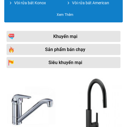
Vòi rửa bát Konox
Vòi rửa bát American
Vòi rửa bát Daeshin
Vòi rửa bát Yadanli
Xem Thêm
Vòi rửa bát Moonoah
Vòi rửa bát Caesar
Vòi rửa bát Daehan
Vòi rửa bát Dolson
Khuyến mại
Vòi rửa bát Paul Schmitt
Vòi rửa bát JOMOO
Sản phẩm bán chạy
Vòi rửa bát Mirolin
Vòi rửa bát Rovely
Siêu khuyến mại
Vòi rửa bát FOXIS
Vòi rửa bát Hafele
Vòi rửa bát Hado
Vòi rửa bát Clever
Vòi rửa bát Cotto
Vòi rửa bát Kohler
Vòi rửa bát DaelimBath
Vòi rửa bát Malloca
Vòi rửa bát Viglacera
Vòi rửa bát Teka
Vòi rửa bát Kosco
Vòi rửa bát ITALISA
Vòi rửa bát Bancoot
Vòi rửa bát Royal TOTO