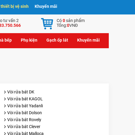
hiết bị vệ sinh
Khuyến mãi
o tư vấn 2
Có
0
sản phẩm
83.750.566
Tổng:
0
VNĐ
nhà bếp
Phụ kiện
Gạch ốp lát
Khuyến mãi
Vòi rửa bát DK
Vòi rửa bát KAGOL
Vòi rửa bát Yadanli
Vòi rửa bát Dolson
Vòi rửa bát Rovely
Vòi rửa bát Clever
Vòi rửa bát Malloca