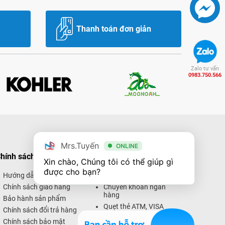
Thanh toán đơn giản
Zalo tư vấn
0983.750.566
Mrs.Tuyến
ONLINE
hính sách mua hàng
Hình thức thanh toán
Xin chào, Chúng tôi có thể giúp gì 
được cho bạn?
Hướng dẫn mua hàng
Thanh toán trực tiếp
Chính sách giao hàng
Chuyển khoản ngân
hàng
Bảo hành sản phẩm
Quẹt thẻ ATM, VISA
Chính sách đổi trả hàng
Thanh toán trực tuyến
Chính sách bảo mật