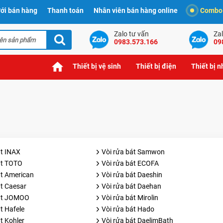
ới bán hàng
Thanh toán
Nhân viên bán hàng online
Combo t
Zalo tư vấn
Zal
0983.573.166
09
Thiết bị vệ sinh
Thiết bị điện
Thiết bị 
át INAX
Vòi rửa bát Samwon
át TOTO
Vòi rửa bát ECOFA
át American
Vòi rửa bát Daeshin
át Caesar
Vòi rửa bát Daehan
bát JOMOO
Vòi rửa bát Mirolin
t Hafele
Vòi rửa bát Hado
t Kohler
Vòi rửa bát DaelimBath