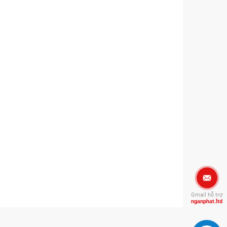
Gmail hỗ trợ
nganphat.ltd