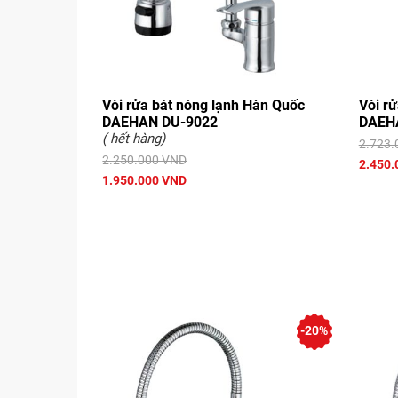
Vòi rửa bát nóng lạnh Hàn Quốc
Vòi r
DAEHAN DU-9022
DAEH
( hết hàng)
2.723.
2.250.000 VND
2.450.
1.950.000 VND
-20%