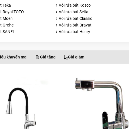
t Teka
Vòi rửa bát Kosco
át Royal TOTO
Vòi rửa bát Selta
át Moen
Vòi rửa bát Classic
át Grohe
Vòi rửa bát Bravat
át SANEI
Vòi rửa bát Henry
iêu khuyến mại
Giá tăng
Giá giảm