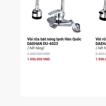
Vòi rửa bát nóng lạnh Hàn Quốc
Vòi r
DAEHAN DU-6023
DAEH
( hết hàng)
( hết 
2.450.000 VND
2.450.
1.950.000 VND
1.950.