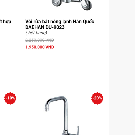
t hợp
Vòi rửa bát nóng lạnh Hàn Quốc
DAEHAN DU-9023
( hết hàng)
2.250.000 VND
1.950.000 VND
-10%
-20%