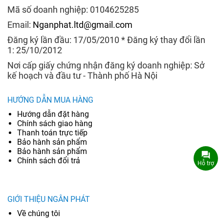
Chậu rửa bát TADICO
Chậu rửa bát Dolson
Mã số doanh nghiệp: 0104625285
Chậu rửa bát Keeper
Chậu rửa bát JOMOO
Email:
Nganphat.ltd@gmail.com
Đăng ký lần đầu: 17/05/2010 * Đăng ký thay đổi lần
Chậu rửa bát KOSCO
Chậu rửa bát HENRY
1: 25/10/2012
Chậu rửa bát TOYOURA
Chậu rửa bát American
Nơi cấp giấy chứng nhận đăng ký doanh nghiệp: Sở
Standard
kế hoạch và đầu tư - Thành phố Hà Nội
Chậu rửa bát CAESAR
Chậu rửa bát Elimen
HƯỚNG DẪN MUA HÀNG
Chậu rửa bát Shoider
Hướng dẫn đặt hàng
Chính sách giao hàng
Thanh toán trực tiếp
Bảo hành sản phẩm
Bảo hành sản phẩm
Chính sách đổi trả
Hỗ trợ
GIỚI THIỆU NGÂN PHÁT
Về chúng tôi