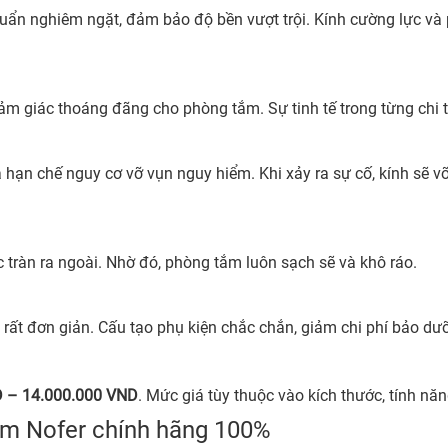
huẩn nghiêm ngặt, đảm bảo độ bền vượt trội. Kính cường lực và
cảm giác thoáng đãng cho phòng tắm. Sự tinh tế trong từng chi t
 hạn chế nguy cơ vỡ vụn nguy hiểm. Khi xảy ra sự cố, kính sẽ vỡ 
c tràn ra ngoài. Nhờ đó, phòng tắm luôn sạch sẽ và khô ráo.
 rất đơn giản. Cấu tạo phụ kiện chắc chắn, giảm chi phí bảo dư
 – 14.000.000 VND
. Mức giá tùy thuộc vào kích thước, tính n
tắm Nofer chính hãng 100%