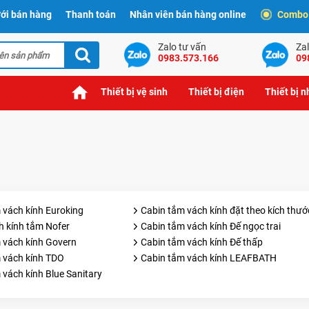
ới bán hàng
Thanh toán
Nhân viên bán hàng online
Combo t
Zalo tư vấn
Zal
0983.573.166
09
Thiết bị vệ sinh
Thiết bị điện
Thiết bị 
 vách kính Euroking
Cabin tắm vách kính đặt theo kích thướ
h kính tắm Nofer
Cabin tắm vách kính Đế ngọc trai
 vách kính Govern
Cabin tắm vách kính Đế thấp
 vách kính TDO
Cabin tắm vách kính LEAFBATH
 vách kính Blue Sanitary