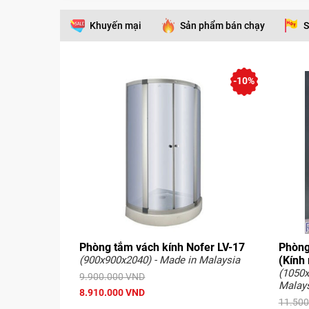
Khuyến mại
Sản phẩm bán chạy
S
-10%
Phòng tắm vách kính Nofer LV-17
Phòng
(900x900x2040) - Made in Malaysia
(Kính
(1050x
9.900.000 VND
Malay
8.910.000 VND
11.500