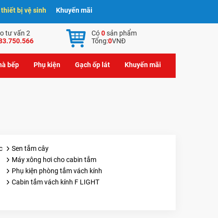
hiết bị vệ sinh
Khuyến mãi
o tư vấn 2
Có
0
sản phẩm
83.750.566
Tổng:
0
VNĐ
nhà bếp
Phụ kiện
Gạch ốp lát
Khuyến mãi
c
Sen tắm cây
Máy xông hơi cho cabin tắm
Phụ kiện phòng tắm vách kính
Cabin tắm vách kính F LIGHT