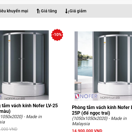
iêu khuyến mại
Giá tăng
Giá giảm
-10%
 tắm vách kính Nofer LV-25
Phòng tắm vách kính Nofer 
 màu)
25P (đế ngọc trai)
1050x2020) - Made in
(1050x1050x2020) - Made in
sia
Malaysia
.000 VND
14.900.000 VND