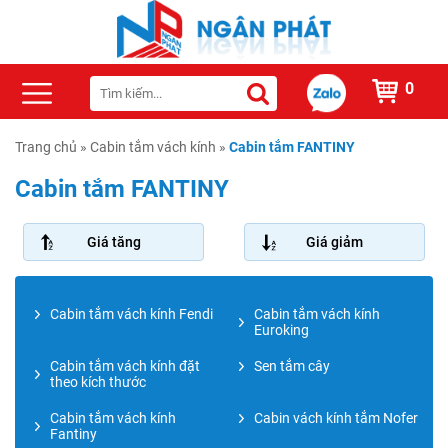
0
Trang chủ
»
Cabin tắm vách kính
»
Cabin tắm FANTINY
Cabin tắm FANTINY
Giá tăng
Giá giảm
Cabin tắm vách kính Fendi
Cabin tắm vách kính
Euroking
Cabin tắm vách kính đặt
Sen tắm cây
theo kích thước
Cabin tắm vách kính
Cabin vách kính tắm Nofer
Fantiny