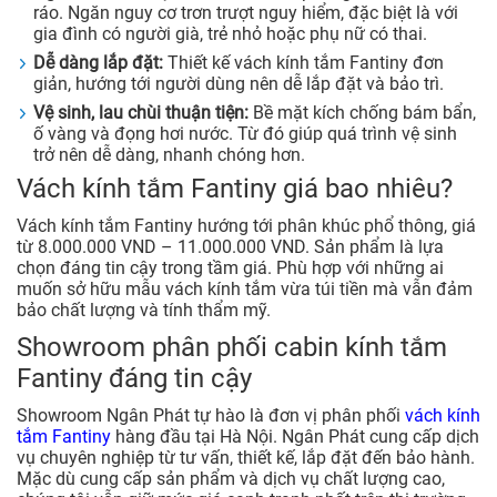
ráo. Ngăn nguy cơ trơn trượt nguy hiểm, đặc biệt là với
gia đình có người già, trẻ nhỏ hoặc phụ nữ có thai.
Dễ dàng lắp đặt:
Thiết kế vách kính tắm Fantiny đơn
giản, hướng tới người dùng nên dễ lắp đặt và bảo trì.
Vệ sinh, lau chùi thuận tiện:
Bề mặt kích chống bám bẩn,
ố vàng và đọng hơi nước. Từ đó giúp quá trình vệ sinh
trở nên dễ dàng, nhanh chóng hơn.
Vách kính tắm Fantiny giá bao nhiêu?
Vách kính tắm Fantiny hướng tới phân khúc phổ thông, giá
từ 8.000.000 VND – 11.000.000 VND. Sản phẩm là lựa
chọn đáng tin cậy trong tầm giá. Phù hợp với những ai
muốn sở hữu mẫu vách kính tắm vừa túi tiền mà vẫn đảm
bảo chất lượng và tính thẩm mỹ.
Showroom phân phối cabin kính tắm
Fantiny đáng tin cậy
Showroom Ngân Phát tự hào là đơn vị phân phối
vách kính
tắm Fantiny
hàng đầu tại Hà Nội. Ngân Phát cung cấp dịch
vụ chuyên nghiệp từ tư vấn, thiết kế, lắp đặt đến bảo hành.
Mặc dù cung cấp sản phẩm và dịch vụ chất lượng cao,