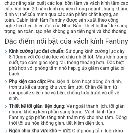
chức năng sản xuất các loại bồn tắm và vách kính tắm cao
cấp. Với hơn 20 năm kinh nghiệm trong ngành, hãng khẳng
định vị thế của mình qua các sản phẩm chất lượng, an
toàn. Cabin kính tắm Fantiny được sản xuất theo công
nghệ tiên tiến, hiện đại của Nhật Bản. Thiết bị thiết kế sang
trọng, an toàn, tạo nên không gian tiện nghi và khô thoáng.
Đặc điểm nổi bật của vách kính Fantiny
Kính cường lực đạt chuẩn:
Sử dụng kính cường lực dày
8-10mm với độ chịu lực và chịu nhiệt tốt. Màu kính trong
suốt, tạo cảm giác rộng rãi, thông thoáng hơn. Đặc biệt
phù hợp với phòng tắm nhỏ hẹp, giúp giảm cảm giác bí
bách.
Phụ kiện cao cấp:
Phụ kiện đi kèm hoạt động ổn định,
trơn tru kể cả trong khu vực ẩm ướt. Chân đế làm từ
composite siêu nhẹ và bền, chống trơn trượt và dễ vệ
sinh.
Thiết kế tối giản, tiện dụng:
Vẻ ngoài thanh lịch, tối giản
nhưng không kém phần sang trọng. Vách kính tắm
Fantiny góp phần tăng tính thẩm mỹ cho nhà tắm. Đồng
thời tối ưu hóa không gian, tiết kiệm diện tích.
Ngăn chia khu vực khô – ướt:
Giữ phòng tắm luôn khô