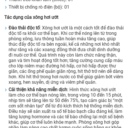
Thiết bị chống rò điện (bộ): 01
Tác dụng của xông hơi ướt
Đào thải độc tố
: Xông hơi ướt là một cách tốt để đào thải
độc tố ra khỏi cơ thể bạn. Khi cơ thể nóng lên từ trong
phòng xông, lưu thông tuần hoàn máu tăng cao, giúp
thúc đẩy độc tố ra bên ngoài, kể cả những nơi khó nhất
như răng và các xoang; đồng thời đưa chất dinh dưỡng
đi nuôi cơ thể. Quá trình này còn làm chức năng thận,
gan và tim hoạt động tốt hơn; tăng cường cung cấp máu
cho lớp niêm mạc đường hô hấp, cơ hô hấp được thư
giãn, các ống phế quản giãn rộng, hít thở trở nên dễ dàng
hơn. Khi hít thở trong hơi nước có thể giúp giảm bớt viêm
xoang, hen suyễn, dị ứng và viêm phế quản.
Cải thiện khả năng miễn dịch
: Hình thức xông hơi ướt
làm cho cơ thể bạn nóng lên, trong vòng 10 đến 15 phút,
nhịp tim sẽ tăng lên từ 50 đến 75%, tạo cảm giác bị “một
cơn sốt nhân tạo” để từ đó kích thích hệ thống miễn dịch.
Điều này sẽ sản xuất ra số tế bào bạch cầu đáng kể, làm
tăng lượng hormone và các tế bào chống lại một số bệnh
khác, giúp cơ thể luôn khỏe mạnh. Phòng xông hơi góp
phần làm nâng cao chất lượng cuộc sống bằng sự khỏe