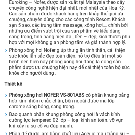
Euroking – Nofer, được sản xuất tại Malaysia theo dây
chuyền công nghệ hiện đại nhất, mới nhất của Hoa Kỳ.
Các sản phẩm được khách hàng trên khắp thế giới ưa
chuộng, chuyên dùng cho các công trình Resort, Khách
sạn 5 sao, các trung tâm massage, xông hơi,… chính bởi
những ưu điểm vượt trội của sản phẩm về kiểu dáng
sang trọng, tính năng hiện đại, bền – đẹp, kích thước phù
hợp với mọi không gian phòng tắm và giá thành hợp lý.
Phòng xông hơi Nofer giúp thư giãn tinh thần, cải thiện
sức khỏe lẫn sắc đẹp toàn diện, hỗ trợ điều trị một số
bệnh nên hiện nay phòng xông hơi đang là dòng sản
phẩm được ưu chuộng hiện nay để cải thiện toàn bộ sức
khỏe cho người dùng .
Thiết kế
Phòng xông hơi NOFER VS-801ABS
có phần khung bằng
hợp kim nhôm chắc chắn, bên ngoài được mạ lớp
chrome sáng bóng, sang trọng.
Bao quanh phần khung phòng xông hơi là vách kính
cường lực tempered 02 lớp – loại kính an toàn, vỡ vụn
khi xảy ra sự cố va đập mạnh.
Phần đế được làm bằng chất liệu Acrylic màu trắng sứ –