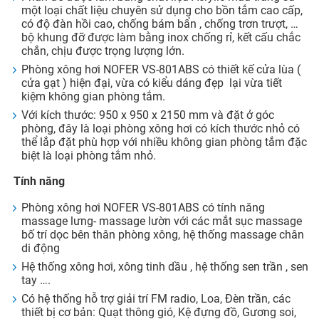
một loại chất liệu chuyên sử dụng cho bồn tắm cao cấp,
có độ đàn hồi cao, chống bám bẩn , chống trơn trượt, …
bộ khung đỡ được làm bằng inox chống rỉ, kết cấu chắc
chắn, chịu được trọng lượng lớn.
Phòng xông hơi NOFER VS-801ABS có thiết kế cửa lùa (
cửa gạt ) hiện đại, vừa có kiểu dáng đẹp lại vừa tiết
kiệm không gian phòng tắm.
Với kích thước: 950 x 950 x 2150 mm và đặt ở góc
phòng, đây là loại phòng xông hơi có kích thước nhỏ có
thể lắp đặt phù hợp với nhiều không gian phòng tắm đặc
biệt là loại phòng tắm nhỏ.
Tính năng
Phòng xông hơi NOFER VS-801ABS có tính năng
massage lưng- massage lườn với các mắt sục massage
bố trí dọc bên thân phòng xông, hệ thống massage chân
di động
Hệ thống xông hơi, xông tinh dầu , hệ thống sen trần , sen
tay ….
Có hệ thống hỗ trợ giải trí FM radio, Loa, Đèn trần, các
thiết bị cơ bản: Quạt thông gió, Kệ đựng đồ, Gương soi,