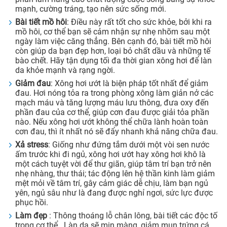
mạnh, cường tráng, tạo nên sức sống mới.
Bài tiết mồ hôi
: Điều này rất tốt cho sức khỏe, bởi khi ra
mồ hôi, cơ thể bạn sẽ cảm nhận sự nhẹ nhõm sau một
ngày làm việc căng thẳng. Bên cạnh đó, bài tiết mồ hôi
còn giúp da bạn đẹp hơn, loại bỏ chất dầu và những tế
bào chết. Hãy tận dụng tối đa thời gian xông hơi để làn
da khỏe mạnh và rạng ngời.
Giảm đau
: Xông hơi ướt là biện pháp tốt nhất để giảm
đau. Hơi nóng tỏa ra trong phòng xông làm giản nở các
mạch máu và tăng lượng máu lưu thông, đưa oxy đến
phần đau của cơ thể, giúp cơn đau được giải tỏa phần
nào. Nếu xông hơi ướt không thể chữa lành hoàn toàn
cơn đau, thì ít nhất nó sẽ đẩy nhanh khả năng chữa đau.
Xả stress
: Giống như đứng tắm dưới một vòi sen nước
ấm trước khi đi ngủ, xông hơi ướt hay xông hơi khô là
một cách tuyệt vời để thư giãn, giúp tâm trí bạn trở nên
nhẹ nhàng, thư thái; tác động lên hệ thần kinh làm giảm
mệt mỏi về tâm trí, gây cảm giác dễ chịu, làm bạn ngủ
yên, ngủ sâu như là đang được nghỉ ngơi, sức lực được
phục hồi.
Làm đẹp
: Thông thoáng lỗ chân lông, bài tiết các độc tố
trong cơ thể . Làn da sẽ mịn màng, giảm mụn trứng cá,