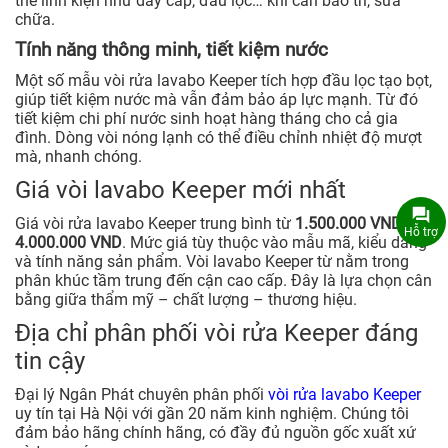
thế linh kiện như dây cấp, đầu lọc… khi cần bảo trì, sữa
chữa.
Tính năng thông minh, tiết kiệm nước
Một số mẫu vòi rửa lavabo Keeper tích hợp đầu lọc tạo bọt,
giúp tiết kiệm nước mà vẫn đảm bảo áp lực mạnh. Từ đó
tiết kiệm chi phí nước sinh hoạt hàng tháng cho cả gia
đình. Dòng vòi nóng lạnh có thể điều chỉnh nhiệt độ mượt
mà, nhanh chóng.
Giá vòi lavabo Keeper mới nhất
Giá vòi rửa lavabo Keeper trung bình từ
1.500.000 VND –
Hỗ trợ
4.000.000 VND
. Mức giá tùy thuộc vào mẫu mã, kiểu dáng
và tính năng sản phẩm. Vòi lavabo Keeper từ nằm trong
phân khúc tầm trung đến cận cao cấp. Đây là lựa chọn cân
bằng giữa thẩm mỹ – chất lượng – thương hiệu.
Địa chỉ phân phối vòi rửa Keeper đáng
tin cậy
Đại lý Ngân Phát chuyên phân phối
vòi rửa lavabo Keeper
uy tín tại Hà Nội với gần 20 năm kinh nghiệm. Chúng tôi
đảm bảo hãng chính hãng, có đầy đủ nguồn gốc xuất xứ