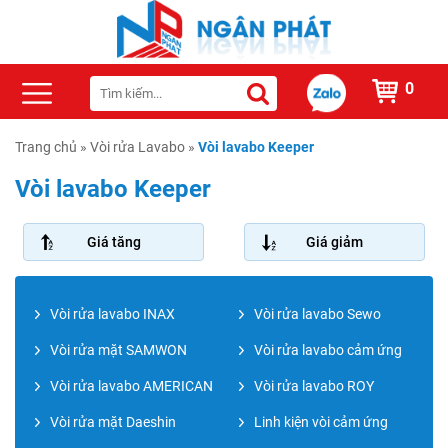
0
Trang chủ
»
Vòi rửa Lavabo
»
Vòi lavabo Keeper
Vòi lavabo Keeper
Giá tăng
Giá giảm
Vòi rửa lavabo INAX
Vòi rửa lavabo Sewo
Vòi rửa mặt SAMWON
Vòi rửa lavabo cảm ứng
Vòi rửa lavabo AMERICAN
Vòi rửa lavabo ROY
Vòi rửa mặt Daeshin
Linh kiện vòi cảm ứng