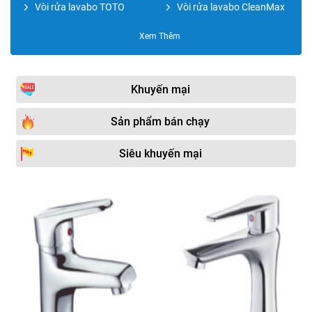
Vòi rửa lavabo TOTO
Vòi rửa lavabo CleanMax
Vòi rửa lavabo KOSCO
Vòi rửa lavabo bán tự động
Xem Thêm
Vòi rửa lavabo CAESAR
Vòi rửa lavabo MOONOAH
Vòi rửa lavabo DAEHAN
Vòi rửa lavabo mạ vàng
Khuyến mại
Vòi rửa lavabo Kohler
Vòi rửa lavabo Kagol
Sản phẩm bán chạy
Vòi rửa lavabo ECOFA
Vòi rửa lavabo màu đen
Siêu khuyến mại
Vòi rửa lavabo GROHE
Vòi rửa lavabo DK
Vòi rửa lavabo Classic
Vòi rửa lavabo âm tường
Vòi rửa lavabo JOMOO
Vòi rửa lavabo TOPY
Vòi rửa lavabo Yadanli
Vòi rửa lavabo trẻ em
Vòi rửa lavabo Royal TOTO
Vòi rửa lavabo Foxis
Vòi rửa lavabo Daelim
Vòi lavabo chân đứng nghệ
thuật