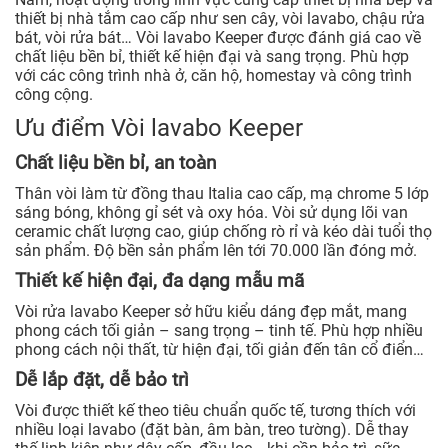
thiết bị nhà tắm cao cấp như sen cây, vòi lavabo, chậu rửa
bát, vòi rửa bát… Vòi lavabo Keeper được đánh giá cao về
chất liệu bền bỉ, thiết kế hiện đại và sang trọng. Phù hợp
với các công trình nhà ở, căn hộ, homestay và công trình
công cộng.
Ưu điểm Vòi lavabo Keeper
Chất liệu bền bỉ, an toàn
Thân vòi làm từ đồng thau Italia cao cấp, mạ chrome 5 lớp
sáng bóng, không gỉ sét và oxy hóa. Vòi sử dụng lõi van
ceramic chất lượng cao, giúp chống rò rỉ và kéo dài tuổi thọ
sản phẩm. Độ bền sản phẩm lên tới 70.000 lần đóng mở.
Thiết kế hiện đại, đa dạng mẫu mã
Vòi rửa lavabo Keeper sở hữu kiểu dáng đẹp mắt, mang
phong cách tối giản – sang trọng – tinh tế. Phù hợp nhiều
phong cách nội thất, từ hiện đại, tối giản đến tân cổ điển…
Dễ lắp đặt, dễ bảo trì
Vòi được thiết kế theo tiêu chuẩn quốc tế, tương thích với
nhiều loại lavabo (đặt bàn, âm bàn, treo tường). Dễ thay