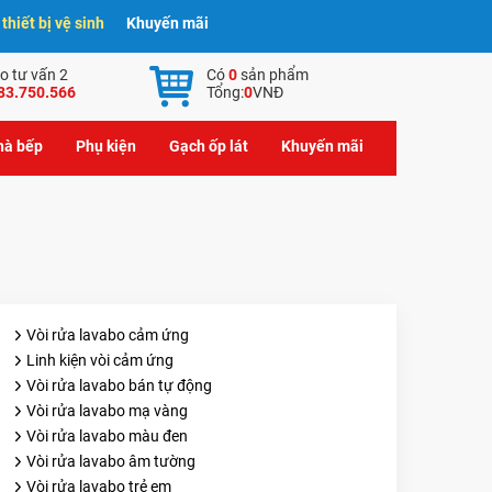
hiết bị vệ sinh
Khuyến mãi
o tư vấn 2
Có
0
sản phẩm
83.750.566
Tổng:
0
VNĐ
nhà bếp
Phụ kiện
Gạch ốp lát
Khuyến mãi
Vòi rửa lavabo cảm ứng
Linh kiện vòi cảm ứng
Vòi rửa lavabo bán tự động
Vòi rửa lavabo mạ vàng
Vòi rửa lavabo màu đen
Vòi rửa lavabo âm tường
Vòi rửa lavabo trẻ em