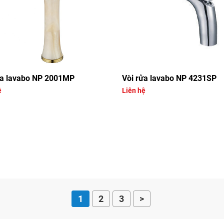
ửa lavabo NP 2001MP
Vòi rửa lavabo NP 4231SP
ệ
Liên hệ
1
2
3
>