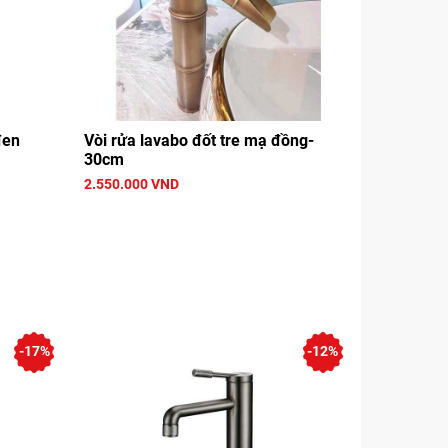
đen
Vòi rửa lavabo đốt tre mạ đồng-
30cm
2.550.000 VND
-17%
-12%