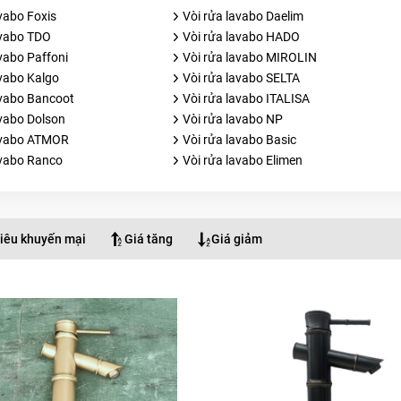
vabo Foxis
Vòi rửa lavabo Daelim
avabo TDO
Vòi rửa lavabo HADO
vabo Paffoni
Vòi rửa lavabo MIROLIN
avabo Kalgo
Vòi rửa lavabo SELTA
avabo Bancoot
Vòi rửa lavabo ITALISA
avabo Dolson
Vòi rửa lavabo NP
avabo ATMOR
Vòi rửa lavabo Basic
avabo Ranco
Vòi rửa lavabo Elimen
iêu khuyến mại
Giá tăng
Giá giảm