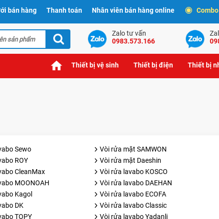
ới bán hàng
Thanh toán
Nhân viên bán hàng online
Combo t
Zalo tư vấn
Zal
0983.573.166
09
Thiết bị vệ sinh
Thiết bị điện
Thiết bị 
avabo Sewo
Vòi rửa mặt SAMWON
avabo ROY
Vòi rửa mặt Daeshin
avabo CleanMax
Vòi rửa lavabo KOSCO
lavabo MOONOAH
Vòi rửa lavabo DAEHAN
avabo Kagol
Vòi rửa lavabo ECOFA
avabo DK
Vòi rửa lavabo Classic
avabo TOPY
Vòi rửa lavabo Yadanli