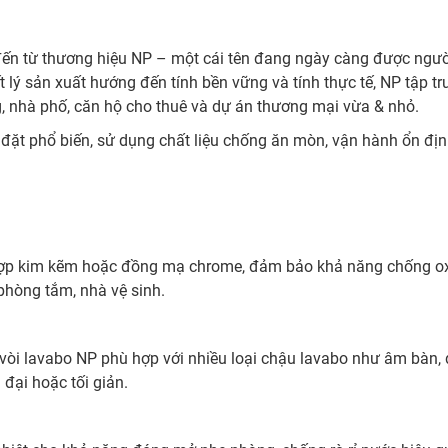
đến từ thương hiệu NP – một cái tên đang ngày càng được người 
t lý sản xuất hướng đến tính bền vững và tính thực tế, NP tập
g, nhà phố, căn hộ cho thuê và dự án thương mại vừa & nhỏ.
p đặt phổ biến, sử dụng chất liệu chống ăn mòn, vận hành ổn đị
ợp kim kẽm hoặc đồng mạ chrome, đảm bảo khả năng chống oxy 
phòng tắm, nhà vệ sinh.
, vòi lavabo NP phù hợp với nhiều loại chậu lavabo như âm bàn,
 đại hoặc tối giản.