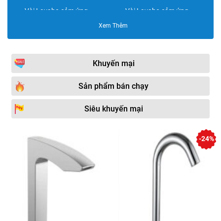
Vòi Lavabo cảm ứng
Vòi Lavabo cảm ứng
SmartHome
Viglacera
Xem Thêm
Vòi Lavabo cảm ứng Moen
Vòi Lavabo cảm ứng Cotto
Vòi Lavabo cảm ứng Royal
Vòi Lavabo cảm ứng
Toto
Moonoah
Khuyến mại
Vòi Lavabo cảm ứng
Vòi Lavabo cảm ứng
Sản phẩm bán chạy
TECHOME
KLUDI
Vòi Lavabo cảm ứng
Vòi Lavabo cảm ứng HCG
Siêu khuyến mại
SmarTech
Vòi Lavabo cảm ứng
Vòi Lavabo cảm ứng Miken
-24%
BASIC
Vòi Lavabo cảm ứng
Vòi Lavabo cảm ứng SEWO
Ranco
Vòi cảm ứng trẻ em
Linh kiện Vòi cảm ứng