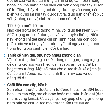
Cốt lõi của vòi rửa cảm ứng chính là bộ cảm biến hồng
ngoại có khả năng nhận diện chuyển động của tay. Nước
sẽ tự động chảy khi người dùng đưa tay vào vùng cảm
biến và dừng lại khi tay được rút ra, giúp hạn chế tiếp xúc
vật lý, nâng cao vệ sinh và an toàn sức khỏe.
Tiết kiệm nước tối ưu
Nhờ chế độ tự ngắt thông minh, vòi giúp tiết kiệm 30–
50% lượng nước sử dụng so với vòi truyền thống. Điều
này không chỉ tiết kiệm chi phí sinh hoạt, mà còn góp
phần bảo vệ tài nguyên nước – yếu tố ngày càng quan
trọng trong bối cảnh biến đổi khí hậu.
Thiết kế hiện đại, phù hợp nhiều không gian
Vòi cảm ứng thường có kiểu dáng tinh gọn, sang trọng,
dễ dàng kết hợp với nhiều loại lavabo âm bàn, đặt bàn
hoặc treo tường. Một số mẫu còn được thiết kế đặc biệt
để lắp âm tường, mang lại tính thẩm mỹ cao và gọn
gàng tối đa.
Chất liệu cao cấp, bền bỉ
Sản phẩm thường được làm từ đồng thau, inox 304 hoặc
hợp kim cao cấp, mạ chrome hoặc mạ màu hiện đại (đen
nhám, vàng kim…). Các vật liệu này giúp chống gỉ, chống
bám bẩn và chịu được môi trường ẩm ướt lâu dài.