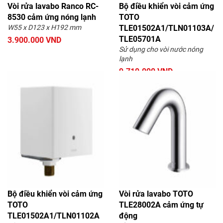
Vòi rửa lavabo Ranco RC-
Bộ điều khiển vòi cảm ứng
8530 cảm ứng nóng lạnh
TOTO
W55 x D123 x H192 mm
TLE01502A1/TLN01103A/
TLE05701A
3.900.000 VND
Sử dụng cho vòi nước nóng
lạnh
9.710.000 VND
Bộ điều khiển vòi cảm ứng
Vòi rửa lavabo TOTO
TOTO
TLE28002A cảm ứng tự
TLE01502A1/TLN01102A
động