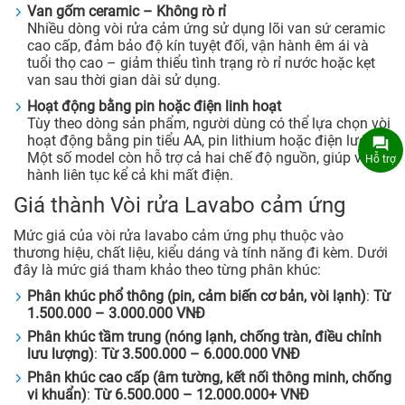
Van gốm ceramic – Không rò rỉ
Nhiều dòng vòi rửa cảm ứng sử dụng lõi van sứ ceramic
cao cấp, đảm bảo độ kín tuyệt đối, vận hành êm ái và
tuổi thọ cao – giảm thiểu tình trạng rò rỉ nước hoặc kẹt
van sau thời gian dài sử dụng.
Hoạt động bằng pin hoặc điện linh hoạt
Tùy theo dòng sản phẩm, người dùng có thể lựa chọn vòi
hoạt động bằng pin tiểu AA, pin lithium hoặc điện lưới.
Một số model còn hỗ trợ cả hai chế độ nguồn, giúp vận
Hỗ trợ
hành liên tục kể cả khi mất điện.
Giá thành Vòi rửa Lavabo cảm ứng
Mức giá của vòi rửa lavabo cảm ứng phụ thuộc vào
thương hiệu, chất liệu, kiểu dáng và tính năng đi kèm. Dưới
đây là mức giá tham khảo theo từng phân khúc:
Phân khúc phổ thông (pin, cảm biến cơ bản, vòi lạnh)
:
Từ
1.500.000 – 3.000.000 VNĐ
Phân khúc tầm trung (nóng lạnh, chống tràn, điều chỉnh
lưu lượng)
:
Từ 3.500.000 – 6.000.000 VNĐ
Phân khúc cao cấp (âm tường, kết nối thông minh, chống
vi khuẩn)
:
Từ 6.500.000 – 12.000.000+ VNĐ