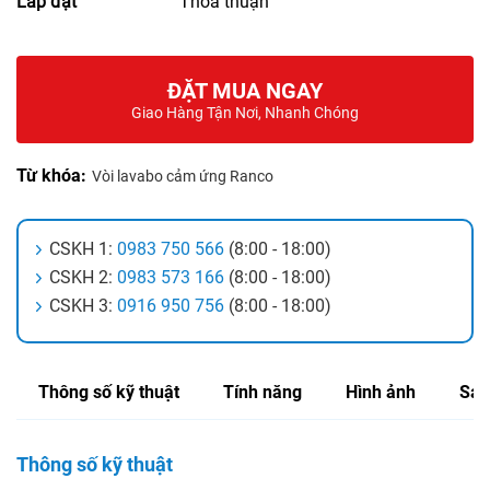
Lắp đặt
Thỏa thuận
ĐẶT MUA NGAY
Giao Hàng Tận Nơi, Nhanh Chóng
Từ khóa:
Vòi lavabo cảm ứng Ranco
CSKH 1:
0983 750 566
(8:00 - 18:00)
CSKH 2:
0983 573 166
(8:00 - 18:00)
CSKH 3:
0916 950 756
(8:00 - 18:00)
Thông số kỹ thuật
Tính năng
Hình ảnh
Sản
Thông số kỹ thuật