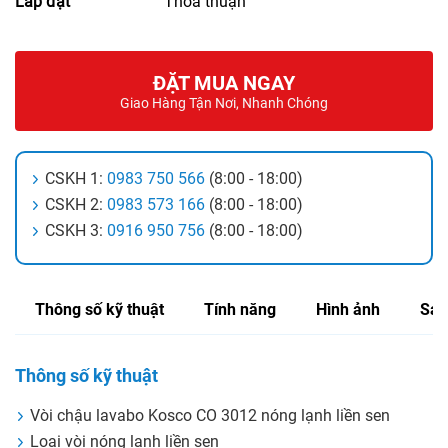
Lắp đặt
Thỏa thuận
ĐẶT MUA NGAY
Giao Hàng Tận Nơi, Nhanh Chóng
CSKH 1:
0983 750 566
(8:00 - 18:00)
CSKH 2:
0983 573 166
(8:00 - 18:00)
CSKH 3:
0916 950 756
(8:00 - 18:00)
Thông số kỹ thuật
Tính năng
Hình ảnh
Sản
Thông số kỹ thuật
Vòi chậu lavabo Kosco CO 3012 nóng lạnh liền sen
Loại vòi nóng lạnh liền sen