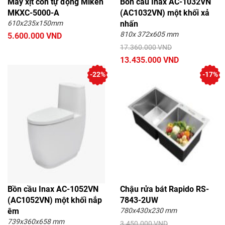
Máy xịt cồn tự động Miken
Bồn cầu Inax AC-1032VN
MKXC-5000-A
(AC1032VN) một khối xả
610x235x150mm
nhấn
810x 372x605 mm
5.600.000 VND
17.360.000 VND
13.435.000 VND
-22%
-17%
Bồn cầu Inax AC-1052VN
Chậu rửa bát Rapido RS-
(AC1052VN) một khối nắp
7843-2UW
êm
780x430x230 mm
739x360x658 mm
3.450.000 VND