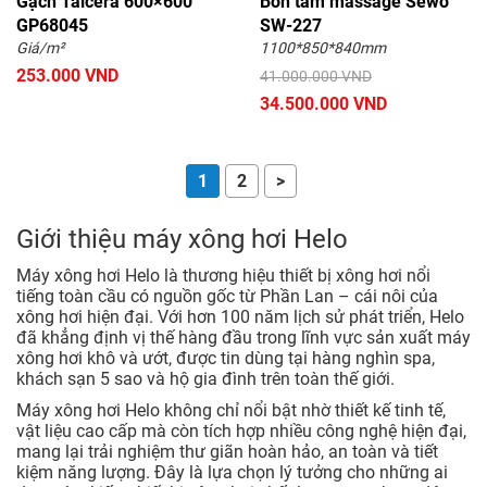
Gạch Taicera 600×600
Bồn tắm massage Sewo
GP68045
SW-227
Giá/m²
1100*850*840mm
253.000 VND
41.000.000 VND
34.500.000 VND
1
2
>
Giới thiệu máy xông hơi Helo
Máy xông hơi Helo là thương hiệu thiết bị xông hơi nổi
tiếng toàn cầu có nguồn gốc từ Phần Lan – cái nôi của
xông hơi hiện đại. Với hơn 100 năm lịch sử phát triển, Helo
đã khẳng định vị thế hàng đầu trong lĩnh vực sản xuất máy
xông hơi khô và ướt, được tin dùng tại hàng nghìn spa,
khách sạn 5 sao và hộ gia đình trên toàn thế giới.
Máy xông hơi Helo không chỉ nổi bật nhờ thiết kế tinh tế,
vật liệu cao cấp mà còn tích hợp nhiều công nghệ hiện đại,
mang lại trải nghiệm thư giãn hoàn hảo, an toàn và tiết
kiệm năng lượng. Đây là lựa chọn lý tưởng cho những ai