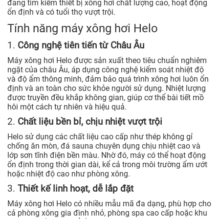
đang tìm kiếm thiết bị xông hơi chất lượng cao, hoạt động
ổn định và có tuổi thọ vượt trội.
Tính năng máy xông hơi Helo
1.
Công nghệ tiên tiến từ Châu Âu
Máy xông hơi Helo được sản xuất theo tiêu chuẩn nghiêm
ngặt của châu Âu, áp dụng công nghệ kiểm soát nhiệt độ
và độ ẩm thông minh, đảm bảo quá trình xông hơi luôn ổn
định và an toàn cho sức khỏe người sử dụng. Nhiệt lượng
được truyền đều khắp không gian, giúp cơ thể bài tiết mồ
hôi một cách tự nhiên và hiệu quả.
2.
Chất liệu bền bỉ, chịu nhiệt vượt trội
Helo sử dụng các chất liệu cao cấp như thép không gỉ
chống ăn mòn, đá sauna chuyên dụng chịu nhiệt cao và
lớp sơn tĩnh điện bền màu. Nhờ đó, máy có thể hoạt động
ổn định trong thời gian dài, kể cả trong môi trường ẩm ướt
hoặc nhiệt độ cao như phòng xông.
3.
Thiết kế linh hoạt, dễ lắp đặt
Máy xông hơi Helo có nhiều mẫu mã đa dạng, phù hợp cho
cả phòng xông gia đình nhỏ, phòng spa cao cấp hoặc khu