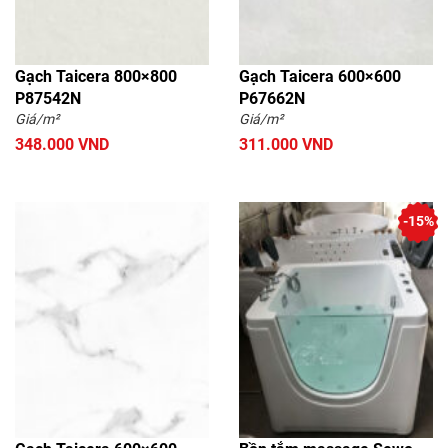
Gạch Taicera 800×800
Gạch Taicera 600×600
P87542N
P67662N
Giá/m²
Giá/m²
348.000 VND
311.000 VND
-15%