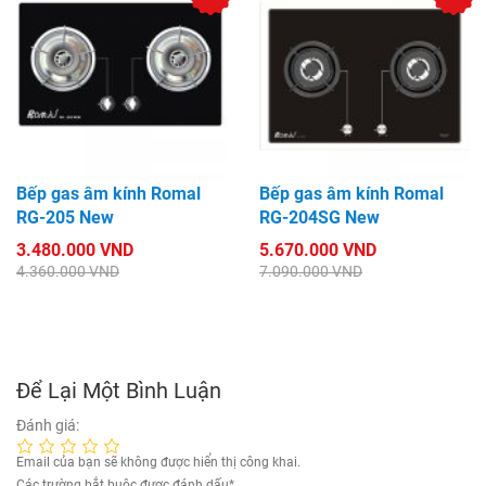
Bếp gas âm kính Romal
Bếp gas âm kính Romal
RG-205 New
RG-204SG New
3.480.000 VND
5.670.000 VND
4.360.000 VND
7.090.000 VND
Để Lại Một Bình Luận
Đánh giá:
Email của bạn sẽ không được hiển thị công khai.
Các trường bắt buộc được đánh dấu
*