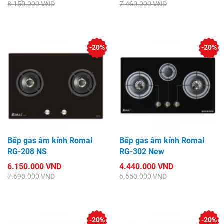
8.150.000 VND
7.460.000 VND
-20%
-20%
Bếp gas âm kính Romal
Bếp gas âm kính Romal
RG-208 NS
RG-302 New
6.150.000 VND
4.440.000 VND
7.690.000 VND
5.550.000 VND
-20%
-20%