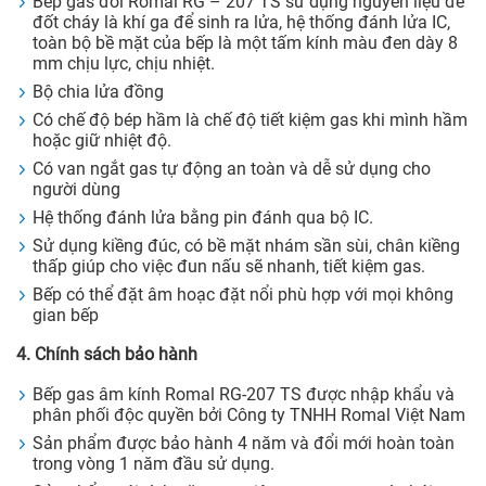
Bếp gas đôi Romal RG – 207 TS sử dụng nguyên liệu để
đốt cháy là khí ga để sinh ra lửa, hệ thống đánh lửa IC,
toàn bộ bề mặt của bếp là một tấm kính màu đen dày 8
mm chịu lực, chịu nhiệt.
Bộ chia lửa đồng
Có chế độ bép hầm là chế độ tiết kiệm gas khi mình hầm
hoặc giữ nhiệt độ.
Có van ngắt gas tự động an toàn và dễ sử dụng cho
người dùng
Hệ thống đánh lửa bằng pin đánh qua bộ IC.
Sử dụng kiềng đúc, có bề mặt nhám sần sùi, chân kiềng
thấp giúp cho việc đun nấu sẽ nhanh, tiết kiệm gas.
Bếp có thể đặt âm hoạc đặt nổi phù hợp với mọi không
gian bếp
4. Chính sách bảo hành
Bếp gas âm kính Romal RG-207 TS được nhập khẩu và
phân phối độc quyền bởi Công ty TNHH Romal Việt Nam
Sản phẩm được bảo hành 4 năm và đổi mới hoàn toàn
trong vòng 1 năm đầu sử dụng.