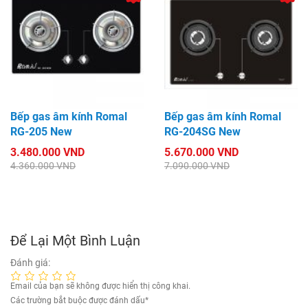
Bếp gas âm kính Romal
Bếp gas âm kính Romal
RG-205 New
RG-204SG New
3.480.000 VND
5.670.000 VND
4.360.000 VND
7.090.000 VND
Để Lại Một Bình Luận
Đánh giá:
Email của bạn sẽ không được hiển thị công khai.
Các trường bắt buộc được đánh dấu
*