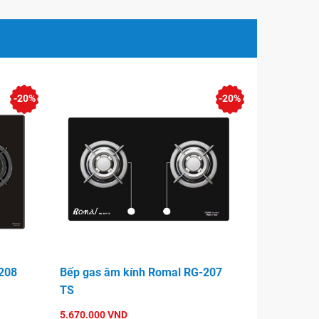
-20%
-20%
208
Bếp gas âm kính Romal RG-207
TS
5.670.000 VND