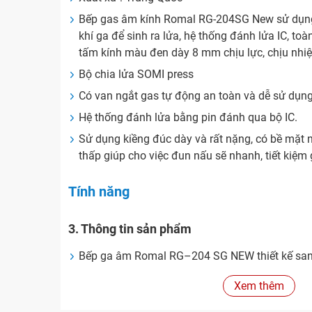
Bếp gas âm kính Romal RG-204SG New sử dụng 
khí ga để sinh ra lửa, hệ thống đánh lửa IC, to
tấm kính màu đen dày 8 mm chịu lực, chịu nhiệ
Bộ chia lửa SOMI press
Có van ngắt gas tự động an toàn và dễ sử dụn
Hệ thống đánh lửa bằng pin đánh qua bộ IC.
Sử dụng kiềng đúc dày và rất nặng, có bề mặt 
thấp giúp cho việc đun nấu sẽ nhanh, tiết kiệm 
Tính năng
3. Thông tin sản phẩm
Bếp ga âm Romal RG–204 SG NEW thiết kế sang
press – siêu bền.
Xem thêm
Thời gian bảo hành 4 năm Romal đang dần khẳ
mình trên thị trường hiện nay về cả mặt số lư