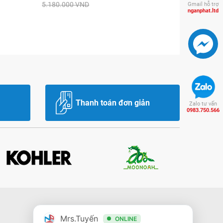
5.180.000 VND
Gmail hỗ trợ
nganphat.ltd
Thanh toán đơn giản
Zalo tư vấn
0983.750.566
Mrs.Tuyến
ONLINE