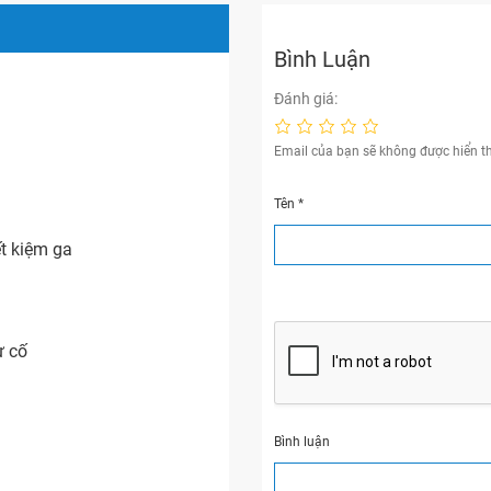
Bình Luận
Đánh giá:
Email của bạn sẽ không được hiển th
Tên
*
ết kiệm ga
ự cố
Bình luận