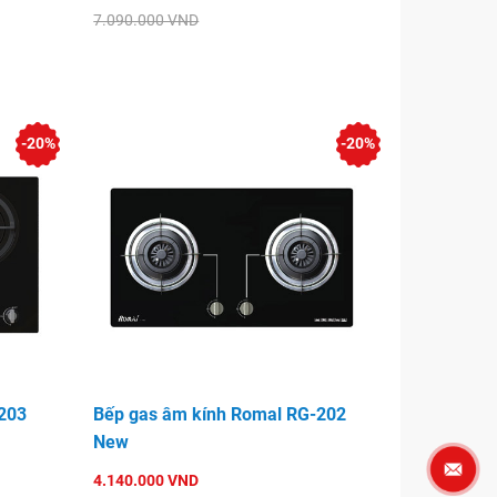
7.090.000 VND
-20%
-20%
203
Bếp gas âm kính Romal RG-202
New
4.140.000 VND