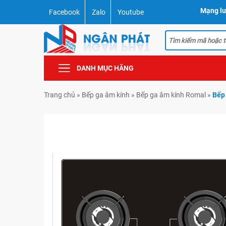
Mạng lư
Facebook
Zalo
Youtube
DANH MỤC HÃNG
Trang chủ
»
Bếp ga âm kính
»
Bếp ga âm kính Romal
»
Bếp