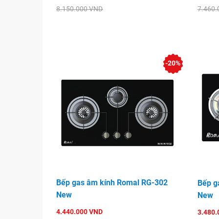
8.150.000 VND
7.460.
-20%
Bếp gas âm kính Romal RG-302
Bếp g
New
New
4.440.000 VND
3.480.