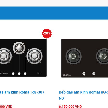
am.
hập khẩu và phân phối độc
-20%
àn toàn trong vòng 1 năm
 phái nhưng đầy tinh tế và
 phần làm đẹp cho không
as âm kính Romal RG-307
Bếp gas âm kính Romal RG-
NS
000 VND
6.150.000 VND