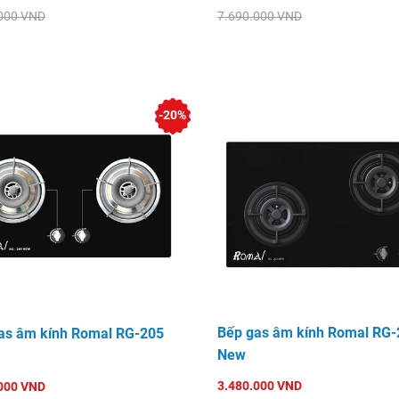
000 VND
7.690.000 VND
-20%
Bếp gas âm kính Romal RG-
as âm kính Romal RG-205
New
3.480.000 VND
000 VND