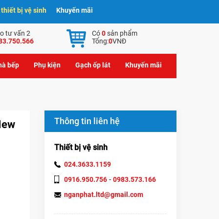
hiết bị vệ sinh
Khuyến mãi
o tư vấn 2
Có
0
sản phẩm
83.750.566
Tổng:
0
VNĐ
nhà bếp
Phụ kiện
Gạch ốp lát
Khuyến mãi
Thông tin liên hệ
New
Thiết bị vệ sinh
024.3633.1159
-
0916.950.756
0983.573.166
nganphat.ltd@gmail.com