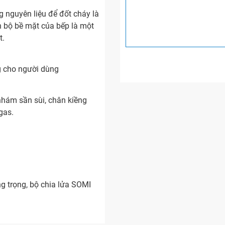
nguyên liệu để đốt cháy là
àn bộ bề mặt của bếp là một
t.
g cho người dùng
nhám sần sùi, chân kiềng
gas.
 trọng, bộ chia lửa SOMI
ng định thương hiệu của
ợng và chất lượng sản phẩm