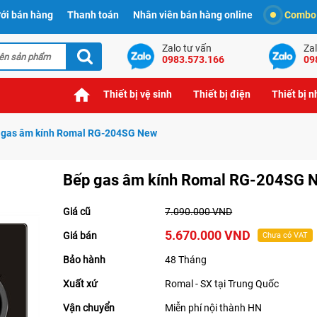
ới bán hàng
Thanh toán
Nhân viên bán hàng online
Combo t
Zalo tư vấn
Zal
0983.573.166
09
Thiết bị vệ sinh
Thiết bị điện
Thiết bị 
 gas âm kính Romal RG-204SG New
Bếp gas âm kính Romal RG-204SG 
Giá cũ
7.090.000 VND
5.670.000 VND
Giá bán
Chưa có VAT
Bảo hành
48 Tháng
Xuất xứ
Romal - SX tại Trung Quốc
Vận chuyển
Miễn phí nội thành HN