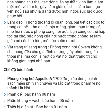
nhẹ nhàng, thư thái; tác động lên hệ thần kinh làm giảm
mệt mỏi về tâm trí, gây cảm giác dễ chịu, làm bạn ngủ
yên, ngủ sâu như là đang được nghỉ ngơi, sức lực được
phục hồi.
Làm đẹp : Thông thoáng lỗ chân lông, bài tiết các độc tố
trong cơ thể . Làn da sẽ mịn màng, giảm mụn trứng cá,
nhờ hơi nước ở phòng xông hơi ướt , bạn cũng có thể hấp
tóc tại chỗ, sức nóng của hơi nước trong phòng sẽ làm
giãn nở các thớ tóc , mái tóc suôn mượt.
Vật trang trí sang trọng : Phòng xông hơi Govern không
chỉ mang đến cho gia đình những giây phút thư giãn
thoải mái mà còn là một đồ vật nội thất trang trí cho
không gian ngôi nhà bạn.
Chế độ bảo hành
Phòng xông hơi
Appollo A-
1700
được áp dụng chính
sách miễn phí vận chuyển và lắp đặt trong phạm vi nội
thành Hà Nội
Phần đế : bảo hành 08 năm
Phần khung + vách: bảo hành 05 năm
Thiết bị điện tử : Bảo hành 01 năm