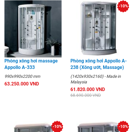
-10%
Phòng xông hơi massage
Phòng xông hơi Appollo A-
Appollo A-333
238 (Xông ướt, Massage)
990x990x2200 mm
(1420x930x2160) - Made in
Malaysia
63.250.000 VND
61.820.000 VND
68.690.000 VND
-10%
-10%