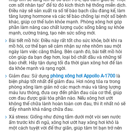
cơn sốt nhân tạo” để từ đó kích thích hệ thống miễn dịch.
Điều này sẽ sản xuất ra số tế bào bạch cầu đáng kể, làm
tăng lượng hormone và các tế bào chống lại một số bệnh
khác, giúp cơ thể luôn khỏe mạnh. Phòng xông hơi góp
phần làm nâng cao chất lượng cuộc sống bằng sự khỏe
mạnh, cường tráng, tạo nên sức sống mới.
Bài tiết mồ hôi: Điều này rất tốt cho sức khỏe, bởi khi ra
mồ hôi, cơ thể bạn sẽ cảm nhận sự nhẹ nhõm sau một
ngày làm việc căng thẳng. Bên cạnh đó, bài tiết mồ hôi
còn giúp da bạn đẹp hơn, loại bỏ chất dầu và những tế
bào chết. Hãy tận dụng tối đa thời gian xông hơi để làn
da khỏe mạnh và rạng ngời.
Giảm đau: Sử dụng
phòng xông hơi
Appollo A-
1700
là
biện pháp tốt nhất để giảm đau. Hơi nóng tỏa ra trong
phòng xông làm giản nở các mạch máu và tăng lượng
máu lưu thông, đưa oxy đến phần đau của cơ thể, giúp
cơn đau được giải tỏa phần nào. Nếu xông hơi ướt
không thể chữa lành hoàn toàn cơn đau, thì ít nhất nó sẽ
đẩy nhanh khả năng chữa đau.
Xả stress: Giống như đứng tắm dưới một vòi sen nước
ấm trước khi đi ngủ, xông hơi ướt hay xông hơi khô là
một cách tuyệt vời để thư giãn, giúp tâm trí bạn trở nên