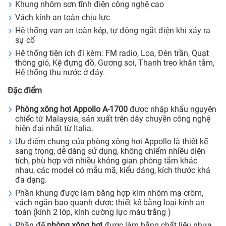
Khung nhôm sơn tĩnh điện công nghệ cao
Vách kính an toàn chịu lực
Hệ thống van an toàn kép, tự động ngắt điện khi xảy ra
sự cố
Hệ thống tiện ích đi kèm: FM radio, Loa, Đèn trần, Quạt
thông gió, Kệ đựng đồ, Gương soi, Thanh treo khăn tắm,
Hệ thống thu nước ở đáy.
Đặc điểm
Phòng xông hơi
Appollo A-
1700
được nhập khẩu nguyên
chiếc từ Malaysia, sản xuất trên dây chuyền công nghệ
hiện đại nhất từ Italia.
Ưu điểm chung của phòng xông hơi Appollo là thiết kế
sang trọng, dễ dàng sử dụng, không chiếm nhiều diện
tích, phù hợp với nhiều không gian phòng tắm khác
nhau, các model có mẫu mã, kiểu dáng, kích thước khá
đa dạng.
Phần khung được làm bằng hợp kim nhôm mạ crôm,
vách ngăn bao quanh được thiết kế bằng loại kính an
toàn (kính 2 lớp, kính cường lực màu trắng )
Phần đế
phòng xông hơi
được làm bằng chất liệu nhựa