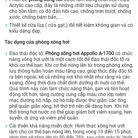
Acrylic cao cấp, đây là những chất liệu chuyên sử dụng
cho bồn tắm, có độ đàn hồi cao, chống trơn trượt, chống
xước, chống bám bẩn,….
Thiết kế cửa lùa ( cửa gạt ) để tiết kiệm không gian và có
kiểu dáng đẹp.
Tác dụng của phòng xông hơi
Đào thải độc tố:
Phòng xông hơi Appollo A-
1700
có chức
năng xông hơi ướt là một cách tốt để đào thải độc tố ra
khỏi cơ thể bạn. Khi cơ thể nóng lên từ trong phòng xông,
lưu thông tuần hoàn máu tăng cao, giúp thúc đẩy độc tố
ra bên ngoài, kể cả những nơi khó nhất như răng và các
xoang; đồng thời đưa chất dinh dưỡng đi nuôi cơ thể.
Quá trình này còn làm chức năng thận, gan và tim hoạt
động tốt hơn; tăng cường cung cấp máu cho lớp niêm
mạc đường hô hấp, cơ hô hấp được thư giãn, các ống
phế quản giãn rộng, hít thở trở nên dễ dàng hơn. Khi hít
thở trong hơi nước có thể giúp giảm bớt viêm xoang, hen
suyễn, dị ứng và viêm phế quản.
Cải thiện khả năng miễn dịch: Hình thức xông hơi ướt
làm cho cơ thể bạn nóng lên, trong vòng 10 đến 15 phút,
nhịp tim sẽ tăng lên từ 50 đến 75%, tạo cảm giác bị “một