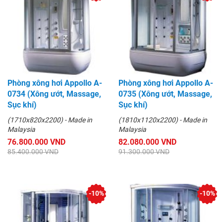
Phòng xông hơi Appollo A-
Phòng xông hơi Appollo A-
0734 (Xông ướt, Massage,
0735 (Xông ướt, Massage,
Sục khí)
Sục khí)
(1710x820x2200) - Made in
(1810x1120x2200) - Made in
Malaysia
Malaysia
76.800.000 VND
82.080.000 VND
85.400.000 VND
91.300.000 VND
-10%
-10%