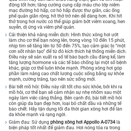
động tốt hơn; tăng cường cung cấp máu cho lớp niêm
mạc đường hô hấp, cơ hô hấp được thư giãn, các ống
phế quản giãn rộng, hít thở trở nên dễ dàng hơn. Khi hít
thở trong hơi nước có thể giúp giảm bớt viêm xoang, hen
suyễn, dị ứng và viêm phế quản.
Cải thiện khả năng miễn dịch: Hình thức xông hơi ướt
làm cho cơ thể bạn nóng lên, trong vòng 10 đến 15 phút,
nhịp tim sẽ tăng lên từ 50 đến 75%, tạo cảm giác bị “một
cơn sốt nhân tạo” để từ đó kích thích hệ thống miễn dịch.
Điều này sẽ sản xuất ra số tế bào bạch cầu đáng kể, làm
tăng lượng hormone và các tế bào chống lại một số bệnh
khác, giúp cơ thể luôn khỏe mạnh. Phòng xông hơi góp
phần làm nâng cao chất lượng cuộc sống bằng sự khỏe
mạnh, cường tráng, tạo nên sức sống mới.
Bài tiết mồ hôi: Điều này rất tốt cho sức khỏe, bởi khi ra
mồ hôi, cơ thể bạn sẽ cảm nhận sự nhẹ nhõm sau một
ngày làm việc căng thẳng. Bên cạnh đó, bài tiết mồ hôi
còn giúp da bạn đẹp hơn, loại bỏ chất dầu và những tế
bào chết. Hãy tận dụng tối đa thời gian xông hơi để làn
da khỏe mạnh và rạng ngời.
Giảm đau: Sử dụng
phòng xông hơi
Appollo A-
0734
là
biện pháp tốt nhất để giảm đau. Hơi nóng tỏa ra trong