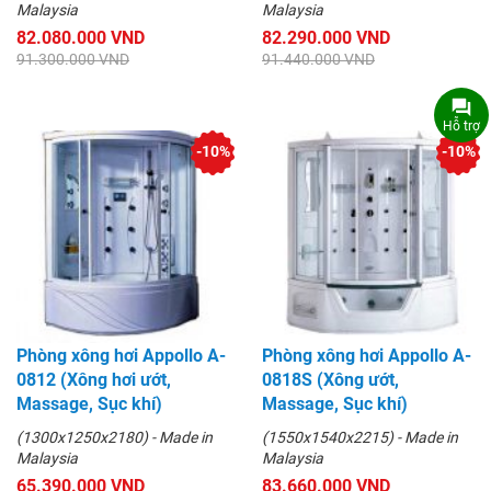
Malaysia
Malaysia
82.080.000 VND
82.290.000 VND
91.300.000 VND
91.440.000 VND
Hỗ trợ
-10%
-10%
Phòng xông hơi Appollo A-
Phòng xông hơi Appollo A-
0812 (Xông hơi ướt,
0818S (Xông ướt,
Massage, Sục khí)
Massage, Sục khí)
(1300x1250x2180) - Made in
(1550x1540x2215) - Made in
Malaysia
Malaysia
65.390.000 VND
83.660.000 VND