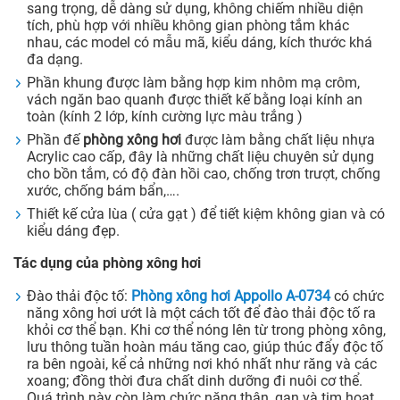
sang trọng, dễ dàng sử dụng, không chiếm nhiều diện
tích, phù hợp với nhiều không gian phòng tắm khác
nhau, các model có mẫu mã, kiểu dáng, kích thước khá
đa dạng.
Phần khung được làm bằng hợp kim nhôm mạ crôm,
vách ngăn bao quanh được thiết kế bằng loại kính an
toàn (kính 2 lớp, kính cường lực màu trắng )
Phần đế
phòng xông hơi
được làm bằng chất liệu nhựa
Acrylic cao cấp, đây là những chất liệu chuyên sử dụng
cho bồn tắm, có độ đàn hồi cao, chống trơn trượt, chống
xước, chống bám bẩn,….
Thiết kế cửa lùa ( cửa gạt ) để tiết kiệm không gian và có
kiểu dáng đẹp.
Tác dụng của phòng xông hơi
Đào thải độc tố:
Phòng xông hơi Appollo A-
0734
có chức
năng xông hơi ướt là một cách tốt để đào thải độc tố ra
khỏi cơ thể bạn. Khi cơ thể nóng lên từ trong phòng xông,
lưu thông tuần hoàn máu tăng cao, giúp thúc đẩy độc tố
ra bên ngoài, kể cả những nơi khó nhất như răng và các
xoang; đồng thời đưa chất dinh dưỡng đi nuôi cơ thể.
Quá trình này còn làm chức năng thận, gan và tim hoạt