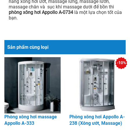
năng xông hơi ướt, massage lưng, massage lườn,
massage chân và sục khí massage dưới đế bồn thì
phòng xông hơi Appollo A-
0734
là một lựa chọn tốt của
bạn.
Sản phẩm cùng loại
-10%
Phòng xông hơi massage
Phòng xông hơi Appollo A-
Appollo A-333
238 (Xông ướt, Massage)