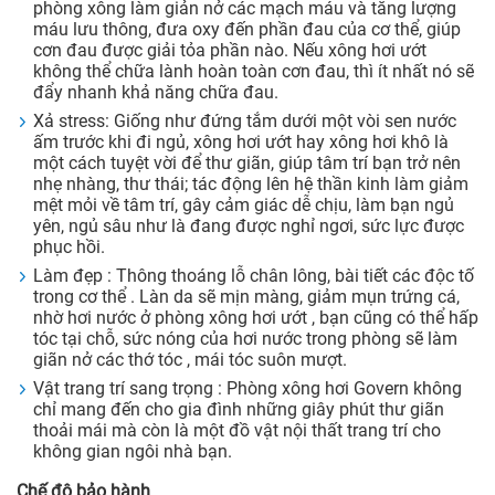
phòng xông làm giản nở các mạch máu và tăng lượng
máu lưu thông, đưa oxy đến phần đau của cơ thể, giúp
cơn đau được giải tỏa phần nào. Nếu xông hơi ướt
không thể chữa lành hoàn toàn cơn đau, thì ít nhất nó sẽ
đẩy nhanh khả năng chữa đau.
Xả stress: Giống như đứng tắm dưới một vòi sen nước
ấm trước khi đi ngủ, xông hơi ướt hay xông hơi khô là
một cách tuyệt vời để thư giãn, giúp tâm trí bạn trở nên
nhẹ nhàng, thư thái; tác động lên hệ thần kinh làm giảm
mệt mỏi về tâm trí, gây cảm giác dễ chịu, làm bạn ngủ
yên, ngủ sâu như là đang được nghỉ ngơi, sức lực được
phục hồi.
Làm đẹp : Thông thoáng lỗ chân lông, bài tiết các độc tố
trong cơ thể . Làn da sẽ mịn màng, giảm mụn trứng cá,
nhờ hơi nước ở phòng xông hơi ướt , bạn cũng có thể hấp
tóc tại chỗ, sức nóng của hơi nước trong phòng sẽ làm
giãn nở các thớ tóc , mái tóc suôn mượt.
Vật trang trí sang trọng : Phòng xông hơi Govern không
chỉ mang đến cho gia đình những giây phút thư giãn
thoải mái mà còn là một đồ vật nội thất trang trí cho
không gian ngôi nhà bạn.
Chế độ bảo hành