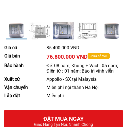
Giá cũ
85.400.000 VND
Giá bán
76.800.000 VND
Chưa có VAT
Bảo hành
Đế: 08 năm; Khung + Vách: 05 năm;
Điện tử : 01 năm; Bảo trì vĩnh viễn
Xuất xứ
Appollo - SX tại Malaysia
Vận chuyển
Miễn phí nội thành Hà Nội
Lắp đặt
Miễn phí
ĐẶT MUA NGAY
Giao Hàng Tận Nơi, Nhanh Chóng