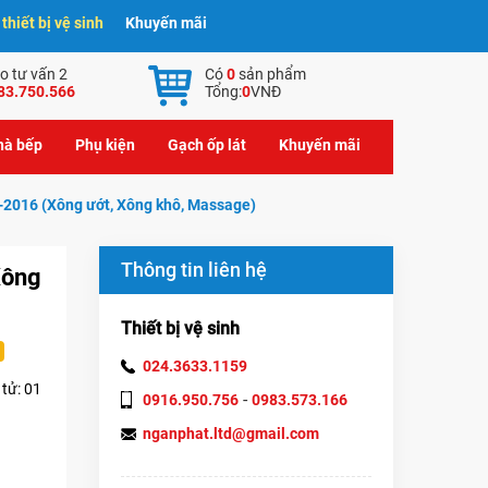
hiết bị vệ sinh
Khuyến mãi
o tư vấn 2
Có
0
sản phẩm
83.750.566
Tổng:
0
VNĐ
nhà bếp
Phụ kiện
Gạch ốp lát
Khuyến mãi
-2016 (Xông ướt, Xông khô, Massage)
Thông tin liên hệ
Xông
Thiết bị vệ sinh
024.3633.1159
 tử: 01
-
0916.950.756
0983.573.166
nganphat.ltd@gmail.com