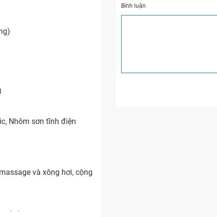
Bình luận
ng)
8
lic, Nhôm sơn tĩnh điện
 massage và xông hơi, cộng
ge lườn