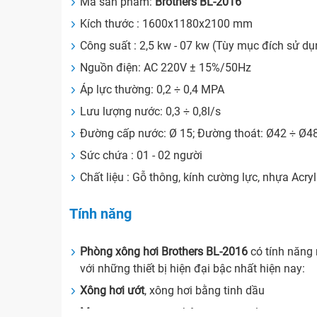
Mã sản phẩm:
Brothers BL-2016
Kích thước : 1600x1180x2100 mm
Công suất : 2,5 kw - 07 kw (Tùy mục đích sử dụ
Nguồn điện: AC 220V ± 15%/50Hz
Áp lực thường: 0,2 ÷ 0,4 MPA
Lưu lượng nước: 0,3 ÷ 0,8l/s
Đường cấp nước: Ø 15; Đường thoát: Ø42 ÷ Ø4
Sức chứa : 01 - 02 người
Chất liệu : Gỗ thông, kính cường lực, nhựa Acry
Tính năng
Phòng xông hơi
Brothers BL-2016
có tính năng
với những thiết bị hiện đại bậc nhất hiện nay:
Xông hơi ướt
, xông hơi bằng tinh dầu
Massage :
massge chân, massage lưng, massa