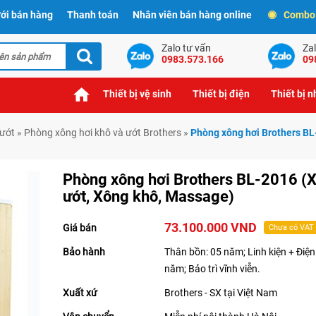
ới bán hàng
Thanh toán
Nhân viên bán hàng online
Combo t
Zalo tư vấn
Zal
0983.573.166
09
Thiết bị vệ sinh
Thiết bị điện
Thiết bị 
 ướt
»
Phòng xông hơi khô và ướt Brothers
»
Phòng xông hơi Brothers BL
Phòng xông hơi Brothers BL-2016 (
ướt, Xông khô, Massage)
73.100.000 VND
Giá bán
Chưa có VAT
Bảo hành
Thân bồn: 05 năm; Linh kiện + Điện
năm; Bảo trì vĩnh viễn.
Xuất xứ
Brothers - SX tại Việt Nam