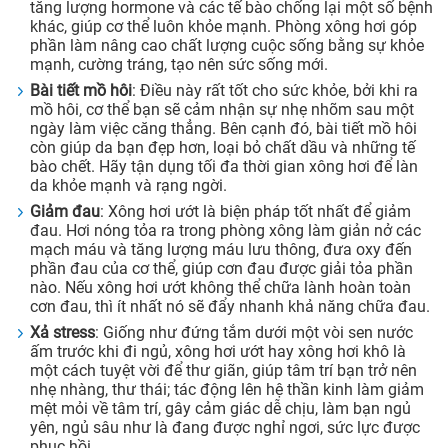
tăng lượng hormone và các tế bào chống lại một số bệnh
khác, giúp cơ thể luôn khỏe mạnh. Phòng xông hơi góp
phần làm nâng cao chất lượng cuộc sống bằng sự khỏe
mạnh, cường tráng, tạo nên sức sống mới.
Bài tiết mồ hôi
: Điều này rất tốt cho sức khỏe, bởi khi ra
mồ hôi, cơ thể bạn sẽ cảm nhận sự nhẹ nhõm sau một
ngày làm việc căng thẳng. Bên cạnh đó, bài tiết mồ hôi
còn giúp da bạn đẹp hơn, loại bỏ chất dầu và những tế
bào chết. Hãy tận dụng tối đa thời gian xông hơi để làn
da khỏe mạnh và rạng ngời.
Giảm đau
: Xông hơi ướt là biện pháp tốt nhất để giảm
đau. Hơi nóng tỏa ra trong phòng xông làm giản nở các
mạch máu và tăng lượng máu lưu thông, đưa oxy đến
phần đau của cơ thể, giúp cơn đau được giải tỏa phần
nào. Nếu xông hơi ướt không thể chữa lành hoàn toàn
cơn đau, thì ít nhất nó sẽ đẩy nhanh khả năng chữa đau.
Xả stress
: Giống như đứng tắm dưới một vòi sen nước
ấm trước khi đi ngủ, xông hơi ướt hay xông hơi khô là
một cách tuyệt vời để thư giãn, giúp tâm trí bạn trở nên
nhẹ nhàng, thư thái; tác động lên hệ thần kinh làm giảm
mệt mỏi về tâm trí, gây cảm giác dễ chịu, làm bạn ngủ
yên, ngủ sâu như là đang được nghỉ ngơi, sức lực được
phục hồi.