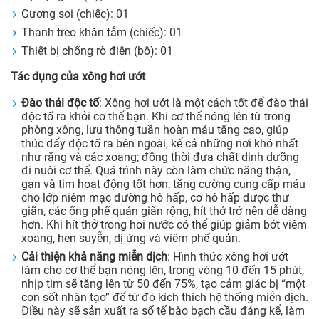
Gương soi (chiếc): 01
Thanh treo khăn tắm (chiếc): 01
Thiết bị chống rò điện (bộ): 01
Tác dụng của xông hơi ướt
Đào thải độc tố
: Xông hơi ướt là một cách tốt để đào thải
độc tố ra khỏi cơ thể bạn. Khi cơ thể nóng lên từ trong
phòng xông, lưu thông tuần hoàn máu tăng cao, giúp
thúc đẩy độc tố ra bên ngoài, kể cả những nơi khó nhất
như răng và các xoang; đồng thời đưa chất dinh dưỡng
đi nuôi cơ thể. Quá trình này còn làm chức năng thận,
gan và tim hoạt động tốt hơn; tăng cường cung cấp máu
cho lớp niêm mạc đường hô hấp, cơ hô hấp được thư
giãn, các ống phế quản giãn rộng, hít thở trở nên dễ dàng
hơn. Khi hít thở trong hơi nước có thể giúp giảm bớt viêm
xoang, hen suyễn, dị ứng và viêm phế quản.
Cải thiện khả năng miễn dịch
: Hình thức xông hơi ướt
làm cho cơ thể bạn nóng lên, trong vòng 10 đến 15 phút,
nhịp tim sẽ tăng lên từ 50 đến 75%, tạo cảm giác bị “một
cơn sốt nhân tạo” để từ đó kích thích hệ thống miễn dịch.
Điều này sẽ sản xuất ra số tế bào bạch cầu đáng kể, làm