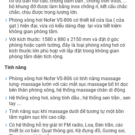
có độ đàn hồi cao, chống bám bẩn , chống trơn trượt, …
bộ khung đỡ được làm bằng inox chống rỉ, kết cấu chắc
chắn, chịu được trọng lượng lớn.
Phòng xông hơi Nofer VS-806 có thiết kế cửa lùa ( cửa
gạt ) hiện đại, vừa có kiểu dáng đẹp lại vừa tiết kiệm
không gian phòng tắm.
Với kích thước: 1580 x 880 x 2150 mm và đặt ở góc
phòng hoặc cạnh tường, đây là loại phòng xông hơi có
kích thước lớn phù hợp với lắp đặt trong không gian
phòng tắm diện tích rộng.
Tính năng
Phòng xông hơi Nofer VS-806 có tính năng massage
lưng- massage lườn với các mắt sục massage bố trí dọc
bên thân phòng xông, hệ thống massage chân di động
Hệ thống xông hơi, xông tinh dầu , hệ thống sen trần , sen
tay ….
Tính năng sục khí massage dưới đế tương tự một bồn
tắm ngâm sục khí cao cấp.
Có hệ thống hỗ trợ giải trí FM radio, Loa, Đèn trần, các
thiết bị cơ bản: Quạt thông gió, Kệ đựng đồ, Gương soi,