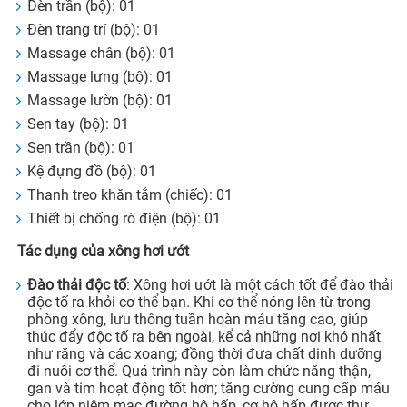
Đèn trần (bộ): 01
Đèn trang trí (bộ): 01
Massage chân (bộ): 01
Massage lưng (bộ): 01
Massage lườn (bộ): 01
Sen tay (bộ): 01
Sen trần (bộ): 01
Kệ đựng đồ (bộ): 01
Thanh treo khăn tắm (chiếc): 01
Thiết bị chống rò điện (bộ): 01
Tác dụng của xông hơi ướt
Đào thải độc tố
: Xông hơi ướt là một cách tốt để đào thải
độc tố ra khỏi cơ thể bạn. Khi cơ thể nóng lên từ trong
phòng xông, lưu thông tuần hoàn máu tăng cao, giúp
thúc đẩy độc tố ra bên ngoài, kể cả những nơi khó nhất
như răng và các xoang; đồng thời đưa chất dinh dưỡng
đi nuôi cơ thể. Quá trình này còn làm chức năng thận,
gan và tim hoạt động tốt hơn; tăng cường cung cấp máu
cho lớp niêm mạc đường hô hấp, cơ hô hấp được thư