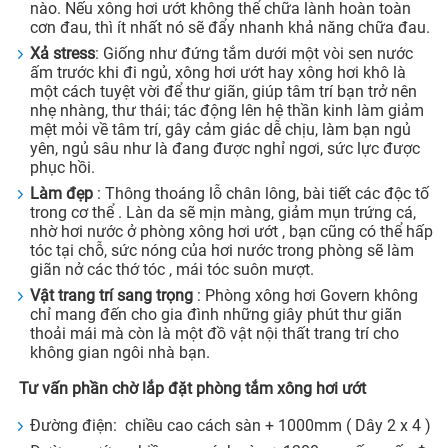
nào. Nếu xông hơi ướt không thể chữa lành hoàn toàn
cơn đau, thì ít nhất nó sẽ đẩy nhanh khả năng chữa đau.
Xả stress
: Giống như đứng tắm dưới một vòi sen nước
ấm trước khi đi ngủ, xông hơi ướt hay xông hơi khô là
một cách tuyệt vời để thư giãn, giúp tâm trí bạn trở nên
nhẹ nhàng, thư thái; tác động lên hệ thần kinh làm giảm
mệt mỏi về tâm trí, gây cảm giác dễ chịu, làm bạn ngủ
yên, ngủ sâu như là đang được nghỉ ngơi, sức lực được
phục hồi.
Làm đẹp
: Thông thoáng lỗ chân lông, bài tiết các độc tố
trong cơ thể . Làn da sẽ mịn màng, giảm mụn trứng cá,
nhờ hơi nước ở phòng xông hơi ướt , bạn cũng có thể hấp
tóc tại chỗ, sức nóng của hơi nước trong phòng sẽ làm
giãn nở các thớ tóc , mái tóc suôn mượt.
Vật trang trí sang trọng
: Phòng xông hơi Govern không
chỉ mang đến cho gia đình những giây phút thư giãn
thoải mái mà còn là một đồ vật nội thất trang trí cho
không gian ngôi nhà bạn.
Tư vấn phần chờ lắp đặt phòng tắm xông hơi ướt
Đường điện: chiều cao cách sàn + 1000mm ( Dây 2 x 4 )