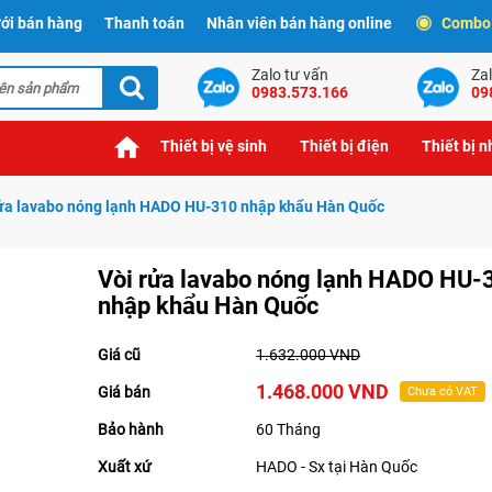
ới bán hàng
Thanh toán
Nhân viên bán hàng online
Combo t
Zalo tư vấn
Zal
0983.573.166
09
Thiết bị vệ sinh
Thiết bị điện
Thiết bị 
rửa lavabo nóng lạnh HADO HU-310 nhập khẩu Hàn Quốc
Vòi rửa lavabo nóng lạnh HADO HU-
nhập khẩu Hàn Quốc
Giá cũ
1.632.000 VND
1.468.000 VND
Giá bán
Chưa có VAT
Bảo hành
60 Tháng
Xuất xứ
HADO - Sx tại Hàn Quốc