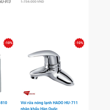
HU-913
1.734.000 VND
-10%
-10%
-810
Vòi rửa nóng lạnh HADO HU-711
nhập khẩu Hàn Quốc