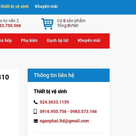
hiết bị vệ sinh
Khuyến mãi
o tư vấn 2
Có
0
sản phẩm
83.750.566
Tổng:
0
VNĐ
nhà bếp
Phụ kiện
Gạch ốp lát
Khuyến mãi
Thông tin liên hệ
310
Thiết bị vệ sinh
024.3633.1159
-
0916.950.756
0983.573.166
nganphat.ltd@gmail.com