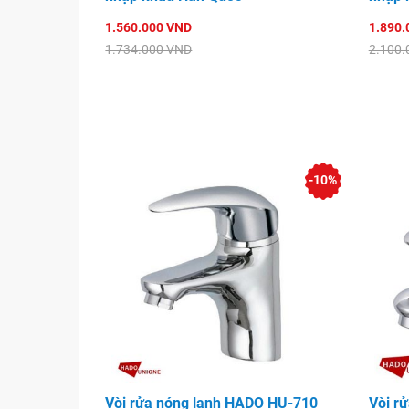
1.560.000 VND
1.890.
1.734.000 VND
2.100.
-10%
Vòi rửa nóng lạnh HADO HU-710
Vòi r