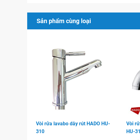
Sản phẩm cùng loại
Vòi rửa lavabo dây rút HADO HU-
Vòi r
310
HU-31