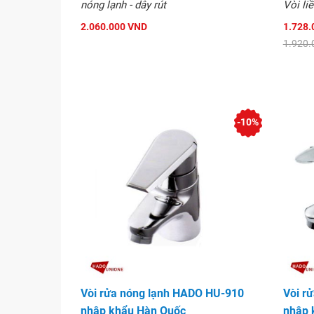
nóng lạnh - dây rút
Vòi l
2.060.000 VND
1.728.
1.920.
-10%
Vòi rửa nóng lạnh HADO HU-910
Vòi r
nhập khẩu Hàn Quốc
nhập 