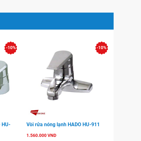
-10%
-10%
O HU-
Vòi rửa nóng lạnh HADO HU-911
1.560.000 VND