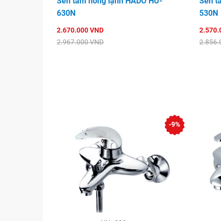
Sen tắm nóng lạnh HADO HU-
Sen t
630N
530N
2.670.000 VND
2.570.
2.967.000 VND
2.856.
-9%