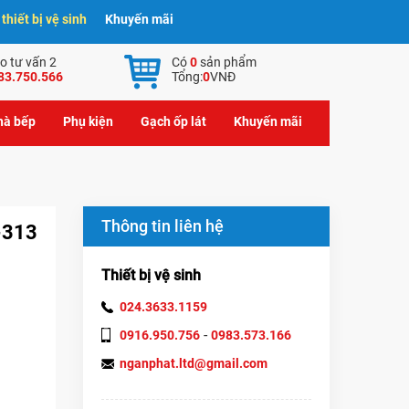
hiết bị vệ sinh
Khuyến mãi
o tư vấn 2
Có
0
sản phẩm
83.750.566
Tổng:
0
VNĐ
nhà bếp
Phụ kiện
Gạch ốp lát
Khuyến mãi
Thông tin liên hệ
-313
Thiết bị vệ sinh
024.3633.1159
-
0916.950.756
0983.573.166
nganphat.ltd@gmail.com