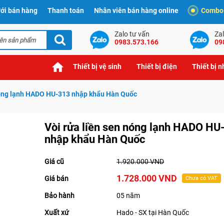
ới bán hàng
Thanh toán
Nhân viên bán hàng online
Combo t
Zalo tư vấn
Zal
0983.573.166
09
Thiết bị vệ sinh
Thiết bị điện
Thiết bị 
nóng lạnh HADO HU-313 nhập khẩu Hàn Quốc
Vòi rửa liền sen nóng lạnh HADO HU
nhập khẩu Hàn Quốc
Giá cũ
1.920.000 VND
1.728.000 VND
Giá bán
Chưa có VAT
Bảo hành
05 năm
Xuất xứ
Hado - SX tại Hàn Quốc