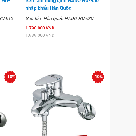
O HU-
Sen tắm nóng lạnh HADO HU-930
nhập khẩu Hàn Quốc
HU-913
Sen tắm Hàn quốc HADO HU-930
1.790.000 VND
1.989.000 VND
-10%
-10%