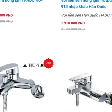
ắm nóng lạnh HADO HU-
Vòi liền sen nóng lạnh HAD
913 nhập khẩu Hàn Quốc
Vòi liền sen Hàn quốc HADO 
000 VND
000 VND
1.910.000 VND
2.123.000 VND
-9%