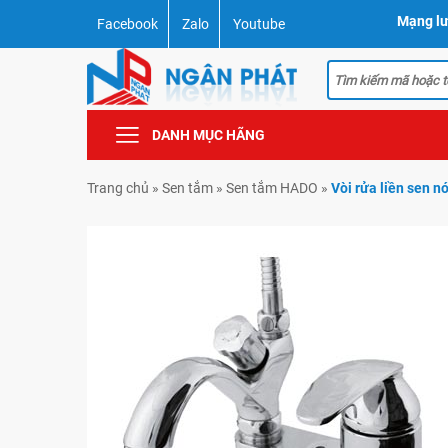
Mạng lư
Facebook
Zalo
Youtube
DANH MỤC HÃNG
Trang chủ
»
Sen tắm
»
Sen tắm HADO
»
Vòi rửa liền sen 