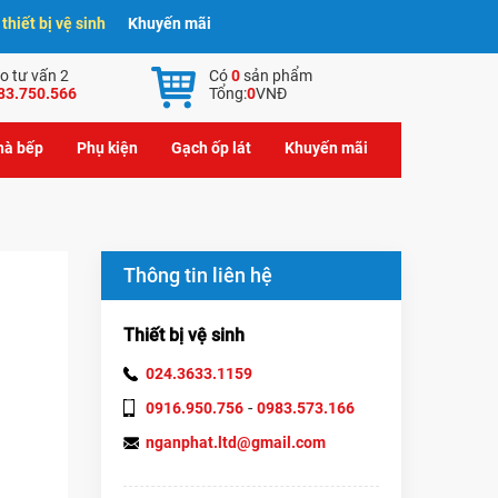
hiết bị vệ sinh
Khuyến mãi
o tư vấn 2
Có
0
sản phẩm
83.750.566
Tổng:
0
VNĐ
nhà bếp
Phụ kiện
Gạch ốp lát
Khuyến mãi
Thông tin liên hệ
Thiết bị vệ sinh
024.3633.1159
-
0916.950.756
0983.573.166
nganphat.ltd@gmail.com