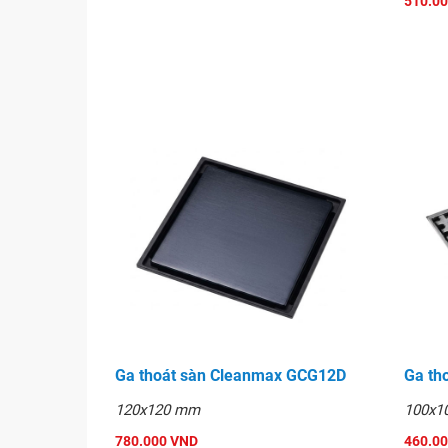
510.0
Ga thoát sàn Cleanmax GCG12D
Ga th
120x120 mm
100x1
780.000 VND
460.0