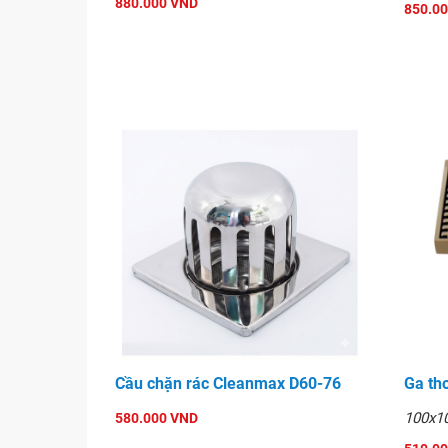
880.000 VND
850.0
Cầu chặn rác Cleanmax D60-76
Ga th
100x1
580.000 VND