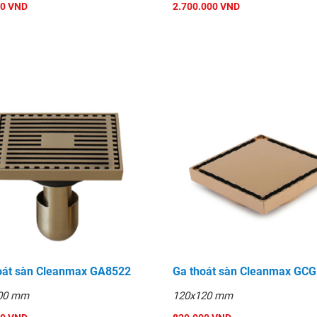
00 VND
2.700.000 VND
oát sàn Cleanmax GA8522
Ga thoát sàn Cleanmax GC
00 mm
120x120 mm