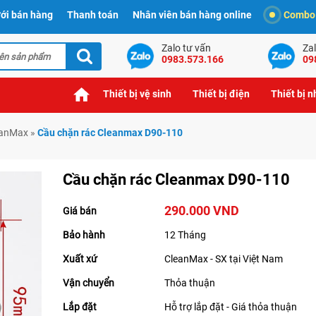
ới bán hàng
Thanh toán
Nhân viên bán hàng online
Combo t
Zalo tư vấn
Zal
0983.573.166
09
Thiết bị vệ sinh
Thiết bị điện
Thiết bị 
eanMax
»
Cầu chặn rác Cleanmax D90-110
Cầu chặn rác Cleanmax D90-110
290.000 VND
Giá bán
Bảo hành
12 Tháng
Xuất xứ
CleanMax - SX tại Việt Nam
Vận chuyển
Thỏa thuận
Lắp đặt
Hỗ trợ lắp đặt - Giá thỏa thuận