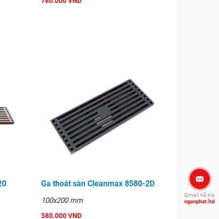
780.000 VND
20
Ga thoát sàn Cleanmax 8580-2D
Gmail hỗ trợ
100x200 mm
nganphat.ltd
580.000 VND