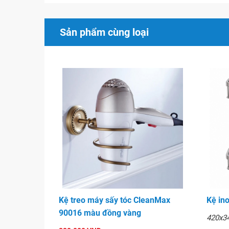
Sản phẩm cùng loại
Cầu chặn rác Cleanmax D9
Kệ treo máy sấy tóc CleanMax
Kệ in
90016 màu đồng vàng
420x3