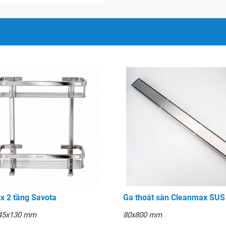
0-110
ox 2 tầng Savota
Ga thoát sàn Cleanmax SUS
45x130 mm
80x800 mm