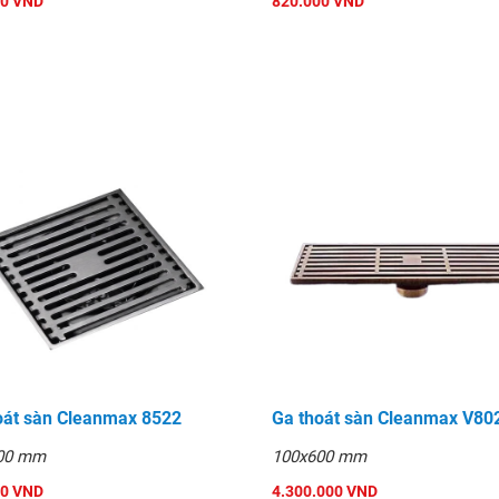
00 VND
820.000 VND
oát sàn Cleanmax 8522
Ga thoát sàn Cleanmax V80
00 mm
100x600 mm
00 VND
4.300.000 VND