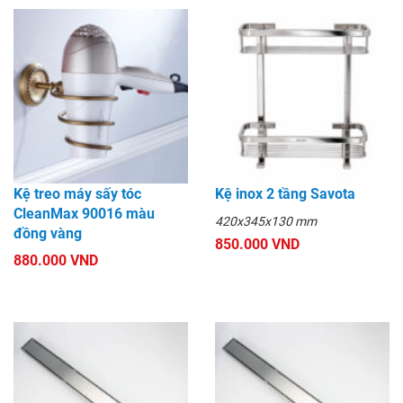
Kệ treo máy sấy tóc
Kệ inox 2 tầng Savota
CleanMax 90016 màu
420x345x130 mm
đồng vàng
850.000 VND
880.000 VND