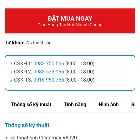
ĐẶT MUA NGAY
Giao Hàng Tận Nơi, Nhanh Chóng
Từ khóa:
Ga thoát sàn
CSKH 1:
0983 750 566
(8:00 - 18:00)
CSKH 2:
0983 573 166
(8:00 - 18:00)
CSKH 3:
0916 950 756
(8:00 - 18:00)
Thông số kỹ thuật
Tính năng
Hình ảnh
Sản
Thông số kỹ thuật
Ga thoát sàn Cleanmax V8020