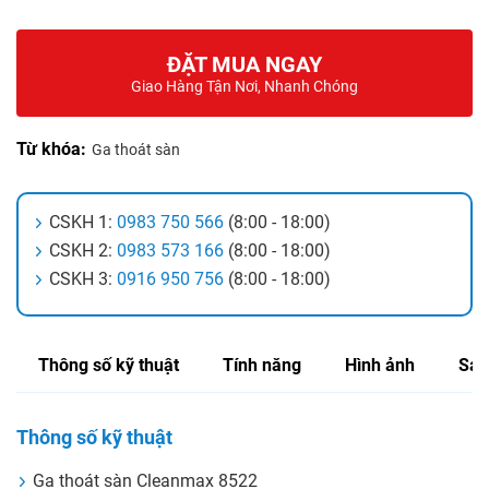
ĐẶT MUA NGAY
Giao Hàng Tận Nơi, Nhanh Chóng
Từ khóa:
Ga thoát sàn
CSKH 1:
0983 750 566
(8:00 - 18:00)
CSKH 2:
0983 573 166
(8:00 - 18:00)
CSKH 3:
0916 950 756
(8:00 - 18:00)
Thông số kỹ thuật
Tính năng
Hình ảnh
Sản
Thông số kỹ thuật
Ga thoát sàn Cleanmax 8522