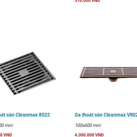
510.000 VND
oát sàn Cleanmax 8522
Ga thoát sàn Cleanmax V80
00 mm
100x600 mm
00 VND
4.300.000 VND