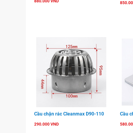
880.000 VND
850.0
Ga thoát sàn Cleanmax G
Cầu chặn rác Cleanmax D90-110
Cầu c
290.000 VND
580.0