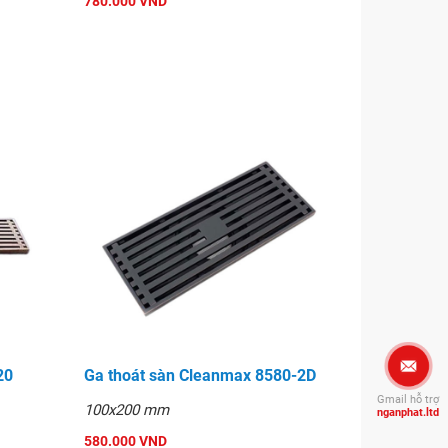
780.000 VND
20
Ga thoát sàn Cleanmax 8580-2D
Gmail hỗ trợ
100x200 mm
nganphat.ltd
580.000 VND