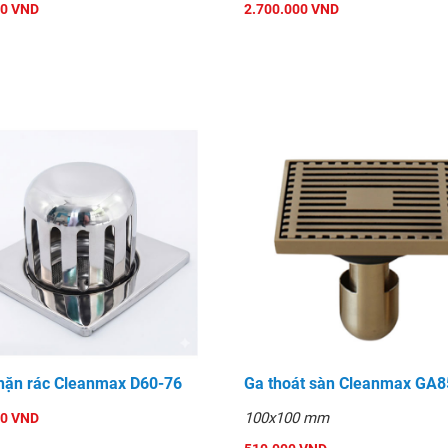
00 VND
2.700.000 VND
CG12V
hặn rác Cleanmax D60-76
Ga thoát sàn Cleanmax GA
100x100 mm
00 VND