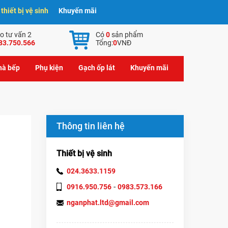
hiết bị vệ sinh
Khuyến mãi
o tư vấn 2
Có
0
sản phẩm
83.750.566
Tổng:
0
VNĐ
nhà bếp
Phụ kiện
Gạch ốp lát
Khuyến mãi
Thông tin liên hệ
Thiết bị vệ sinh
024.3633.1159
-
0916.950.756
0983.573.166
nganphat.ltd@gmail.com