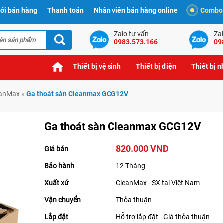
ới bán hàng
Thanh toán
Nhân viên bán hàng online
Combo t
Zalo tư vấn
Zal
0983.573.166
09
Thiết bị vệ sinh
Thiết bị điện
Thiết bị 
eanMax
»
Ga thoát sàn Cleanmax GCG12V
Ga thoát sàn Cleanmax GCG12V
820.000 VND
Giá bán
Bảo hành
12 Tháng
Xuất xứ
CleanMax - SX tại Việt Nam
Vận chuyển
Thỏa thuận
Lắp đặt
Hỗ trợ lắp đặt - Giá thỏa thuận