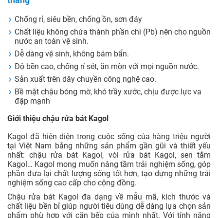
Chống rỉ, siêu bền, chống ồn, sơn đáy
Chất liệu không chứa thành phần chì (Pb) nên cho nguồn
nước an toàn vệ sinh.
Dễ dàng vệ sinh, không bám bẩn.
Độ bền cao, chống rỉ sét, ăn mòn với mọi nguồn nước.
Sản xuất trên dây chuyền công nghệ cao.
Bề mặt chậu bóng mờ, khó trầy xước, chịu được lực va
đập mạnh
Giới thiệu chậu rửa bát Kagol
Kagol đã hiện diện trong cuộc sống của hàng triệu người
tại Việt Nam bằng những sản phẩm gần gũi và thiết yếu
nhất: chậu rửa bát Kagol, vòi rửa bát Kagol, sen tắm
Kagol… Kagol mong muốn nâng tầm trải nghiệm sống, góp
phần đưa lại chất lượng sống tốt hơn, tạo dựng những trải
nghiệm sống cao cấp cho cộng đồng.
Chậu rửa bát Kagol đa dạng về mẫu mã, kích thước và
chất liệu bền bỉ giúp người tiêu dùng dễ dàng lựa chọn sản
phẩm phù hợp với căn bếp của mình nhất. Với tính năng