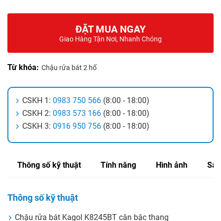
ĐẶT MUA NGAY
Giao Hàng Tận Nơi, Nhanh Chóng
Từ khóa:
Chậu rửa bát 2 hố
CSKH 1:
0983 750 566
(8:00 - 18:00)
CSKH 2:
0983 573 166
(8:00 - 18:00)
CSKH 3:
0916 950 756
(8:00 - 18:00)
Thông số kỹ thuật
Tính năng
Hình ảnh
Sản
Thông số kỹ thuật
Chậu rửa bát Kagol K8245BT cân bậc thang