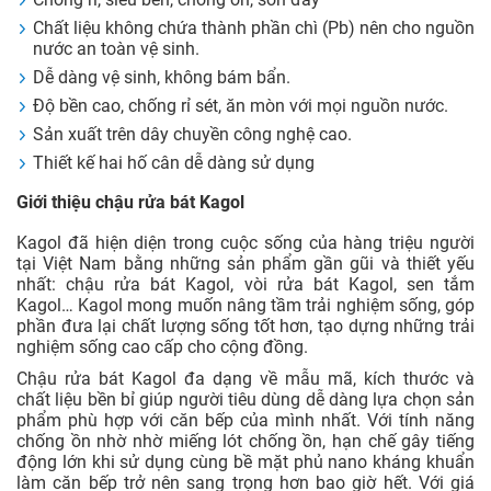
Chất liệu không chứa thành phần chì (Pb) nên cho nguồn
nước an toàn vệ sinh.
Dễ dàng vệ sinh, không bám bẩn.
Độ bền cao, chống rỉ sét, ăn mòn với mọi nguồn nước.
Sản xuất trên dây chuyền công nghệ cao.
Thiết kế hai hố cân dễ dàng sử dụng
Giới thiệu chậu rửa bát Kagol
Kagol đã hiện diện trong cuộc sống của hàng triệu người
tại Việt Nam bằng những sản phẩm gần gũi và thiết yếu
nhất: chậu rửa bát Kagol, vòi rửa bát Kagol, sen tắm
Kagol… Kagol mong muốn nâng tầm trải nghiệm sống, góp
phần đưa lại chất lượng sống tốt hơn, tạo dựng những trải
nghiệm sống cao cấp cho cộng đồng.
Chậu rửa bát Kagol đa dạng về mẫu mã, kích thước và
chất liệu bền bỉ giúp người tiêu dùng dễ dàng lựa chọn sản
phẩm phù hợp với căn bếp của mình nhất. Với tính năng
chống ồn nhờ nhờ miếng lót chống ồn, hạn chế gây tiếng
động lớn khi sử dụng cùng bề mặt phủ nano kháng khuẩn
làm căn bếp trở nên sang trọng hơn bao giờ hết. Với giá