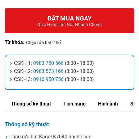
ĐẶT MUA NGAY
Giao Hàng Tận Nơi, Nhanh Chóng
Từ khóa:
Chậu rửa bát 2 hố
CSKH 1:
0983 750 566
(8:00 - 18:00)
CSKH 2:
0983 573 166
(8:00 - 18:00)
CSKH 3:
0916 950 756
(8:00 - 18:00)
Thông số kỹ thuật
Tính năng
Hình ảnh
Sản
Thông số kỹ thuật
Chậu rửa bát Kagol K7040 hai hố cân