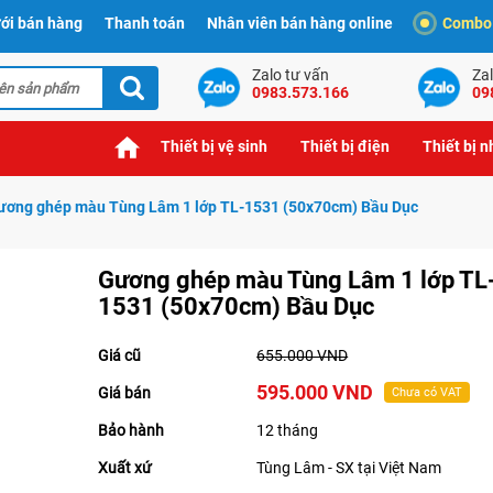
ới bán hàng
Thanh toán
Nhân viên bán hàng online
Combo t
Zalo tư vấn
Zal
0983.573.166
09
Thiết bị vệ sinh
Thiết bị điện
Thiết bị 
ương ghép màu Tùng Lâm 1 lớp TL-1531 (50x70cm) Bầu Dục
Gương ghép màu Tùng Lâm 1 lớp TL
1531 (50x70cm) Bầu Dục
Giá cũ
655.000 VND
595.000 VND
Giá bán
Chưa có VAT
Bảo hành
12 tháng
Xuất xứ
Tùng Lâm - SX tại Việt Nam