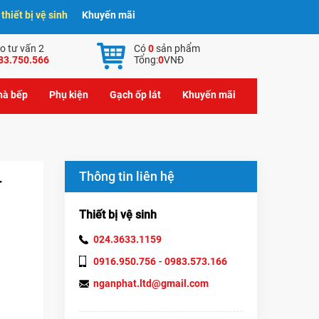
hiết bị vệ sinh
Khuyến mãi
o tư vấn 2
Có
0
sản phẩm
83.750.566
Tổng:
0
VNĐ
nhà bếp
Phụ kiện
Gạch ốp lát
Khuyến mãi
Thông tin liên hệ
-
Thiết bị vệ sinh
024.3633.1159
-
0916.950.756
0983.573.166
nganphat.ltd@gmail.com