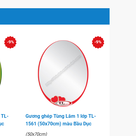
-9%
-9%
 TL-
Gương ghép Tùng Lâm 1 lớp TL-
ục
1561 (50x70cm) màu Bầu Dục
(50x70cm)