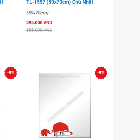
ật
TL-1557 (50x70cm) Chữ Nhật
(50x70cm)
595.000 VND
655.000 VND
-9%
-9%