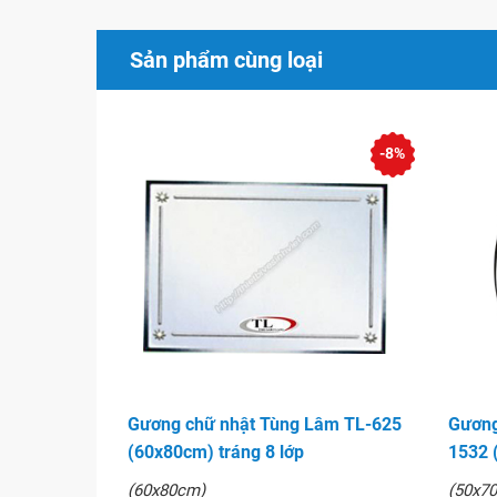
Sản phẩm cùng loại
-8%
Gương chữ nhật Tùng Lâm TL-625
Gương
(60x80cm) tráng 8 lớp
1532 
(60x80cm)
(50x7