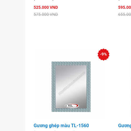
525.000 VND
595.0
575.000 VND
655.0
-9%
Gương ghép màu TL-1560
Gương