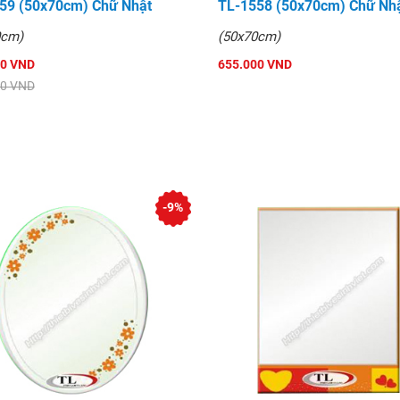
59 (50x70cm) Chữ Nhật
TL-1558 (50x70cm) Chữ Nh
0cm)
(50x70cm)
00 VND
655.000 VND
00 VND
-9%