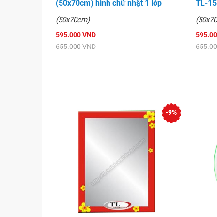
(50x70cm) hình chữ nhật 1 lớp
TL-15
(50x70cm)
(50x7
595.000 VND
595.0
655.000 VND
655.0
-9%