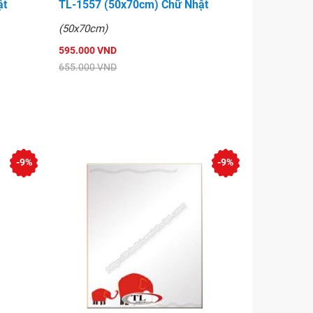
ật
TL-1557 (50x70cm) Chữ Nhật
(50x70cm)
595.000 VND
655.000 VND
-9%
-9%