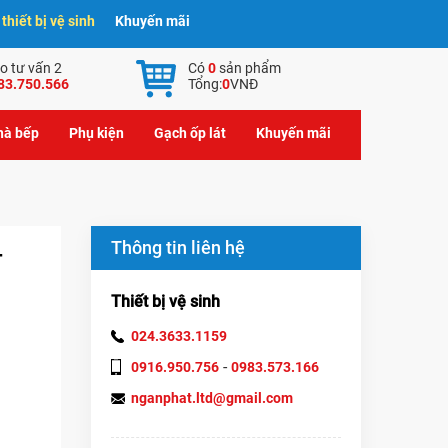
hiết bị vệ sinh
Khuyến mãi
o tư vấn 2
Có
0
sản phẩm
83.750.566
Tổng:
0
VNĐ
nhà bếp
Phụ kiện
Gạch ốp lát
Khuyến mãi
Thông tin liên hệ
-
Thiết bị vệ sinh
024.3633.1159
-
0916.950.756
0983.573.166
nganphat.ltd@gmail.com