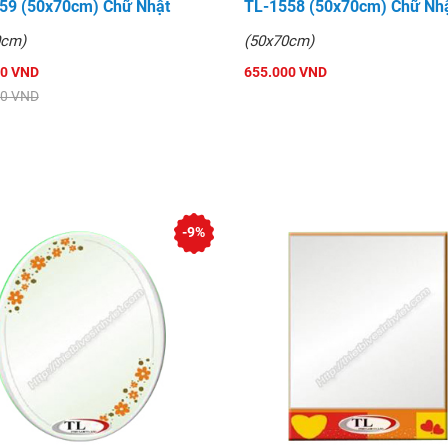
59 (50x70cm) Chữ Nhật
TL-1558 (50x70cm) Chữ Nh
0cm)
(50x70cm)
00 VND
655.000 VND
00 VND
-9%