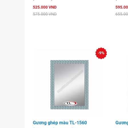
525.000 VND
595.0
575.000 VND
655.0
-9%
Gương ghép màu TL-1560
Gương