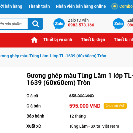
ới bán hàng
Thanh toán
Nhân viên bán hàng online
Combo t
Zalo tư vấn
Zal
0983.573.166
09
Thiết bị vệ sinh
Thiết bị điện
Thiết bị 
ương ghép màu Tùng Lâm 1 lớp TL-1639 (60x60cm) Tròn
Gương ghép màu Tùng Lâm 1 lớp TL
1639 (60x60cm) Tròn
Giá cũ
655.000 VND
595.000 VND
Giá bán
Chưa có VAT
Bảo hành
12 tháng
Xuất xứ
Tùng Lâm - SX tại Việt Nam