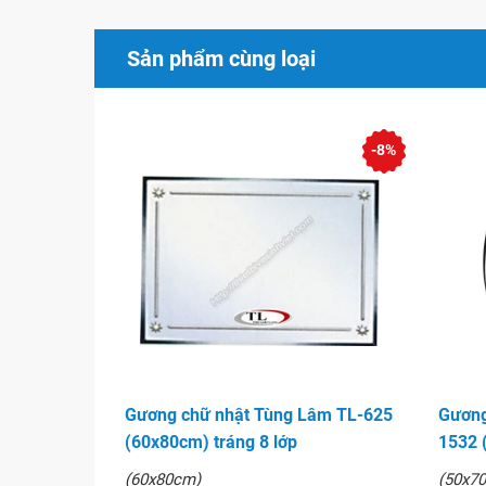
Sản phẩm cùng loại
-8%
Gương chữ nhật Tùng Lâm TL-625
Gương
(60x80cm) tráng 8 lớp
1532 
(60x80cm)
(50x7