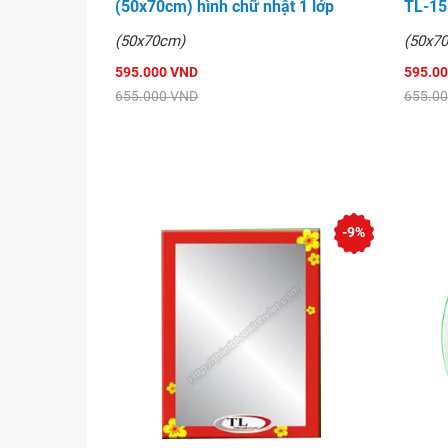
(50x70cm) hình chữ nhật 1 lớp
TL-15
(50x70cm)
(50x7
595.000 VND
595.0
655.000 VND
655.0
-9%