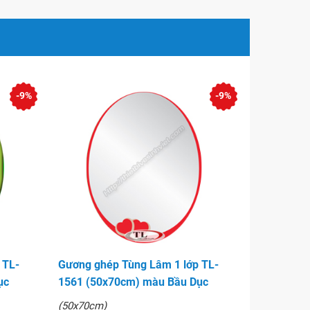
-9%
-9%
 TL-
Gương ghép Tùng Lâm 1 lớp TL-
ục
1561 (50x70cm) màu Bầu Dục
(50x70cm)