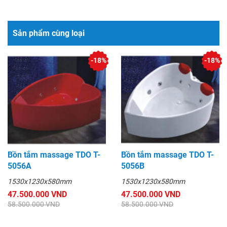
Sản phẩm cùng loại
-18%
-18%
Bồn tắm massage TDO T-
Bồn tắm massage TDO T-
5056A
5056B
1530x1230x580mm
1530x1230x580mm
47.500.000 VND
47.500.000 VND
58.500.000 VND
58.500.000 VND