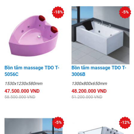
-18%
-5%
Bồn tắm massage TDO T-
Bồn tắm massage TDO T-
5056C
3006B
1530x1230x580mm
1300x800x650mm
47.500.000 VND
48.200.000 VND
58.500.000 VND
51.200.000 VND
-5%
-12%