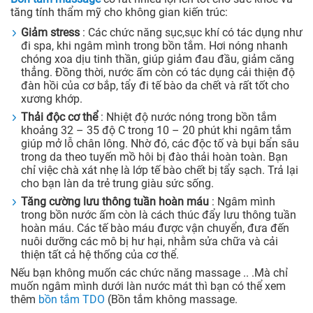
tăng tính thẩm mỹ cho không gian kiến trúc:
Giảm stress
: Các chức năng sục,sục khí có tác dụng như
đi spa, khi ngâm mình trong bồn tắm. Hơi nóng nhanh
chóng xoa dịu tinh thần, giúp giảm đau đầu, giảm căng
thẳng. Đồng thời, nước ấm còn có tác dụng cải thiện độ
đàn hồi của cơ bắp, tẩy đi tế bào da chết và rất tốt cho
xương khớp.
Thải độc cơ thể
: Nhiệt độ nước nóng trong bồn tắm
khoảng 32 – 35 độ C trong 10 – 20 phút khi ngâm tắm
giúp mở lỗ chân lông. Nhờ đó, các độc tố và bụi bẩn sâu
trong da theo tuyến mồ hôi bị đào thải hoàn toàn. Bạn
chỉ việc chà xát nhẹ là lớp tế bào chết bị tẩy sạch. Trả lại
cho bạn làn da trẻ trung giàu sức sống.
Tăng cường lưu thông tuần hoàn máu
: Ngâm mình
trong bồn nước ấm còn là cách thúc đẩy lưu thông tuần
hoàn máu. Các tế bào máu được vận chuyển, đưa đến
nuôi dưỡng các mô bị hư hại, nhằm sửa chữa và cải
thiện tất cả hệ thống của cơ thể.
Nếu bạn không muốn các chức năng massage .. .Mà chỉ
muốn ngâm mình dưới làn nước mát thì bạn có thể xem
thêm
bồn tắm TDO
(Bồn tắm không massage.