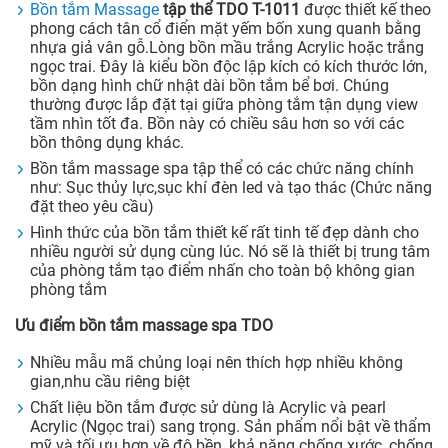
Bồn tắm Massage
tập thể TDO T-1011
được thiết kế theo
phong cách tân cổ điển mặt yếm bốn xung quanh bằng
nhựa giả vân gỗ.Lòng bồn mầu trắng Acrylic hoặc trắng
ngọc trai. Đây là kiểu bồn độc lập kích có kích thước lớn,
bồn dạng hình chữ nhật dài bồn tắm bể bơi. Chúng
thường được lắp đặt tại giữa phòng tắm tận dụng view
tầm nhìn tốt đa. Bồn này có chiều sâu hơn so với các
bồn thông dụng khác.
Bồn tắm massage spa tập thể có các chức năng chính
như: Sục thủy lực,sục khí đèn led và tạo thác (Chức năng
đặt theo yêu cầu)
Hình thức của bồn tắm thiết kế rất tinh tế đẹp dành cho
nhiều người sử dụng cùng lúc. Nó sẽ là thiết bị trung tâm
của phòng tắm tạo điểm nhấn cho toàn bộ không gian
phòng tắm
Ưu điểm
bồn tắm massage spa TDO
Nhiều mẫu mã chủng loại nên thích hợp nhiều không
gian,nhu cầu riêng biệt
Chất liệu bồn tắm được sử dùng là Acrylic và pearl
Acrylic (Ngọc trai) sang trọng. Sản phẩm nổi bật về thẩm
mỹ và tối ưu hơn về độ bền, khả năng chống xước, chống