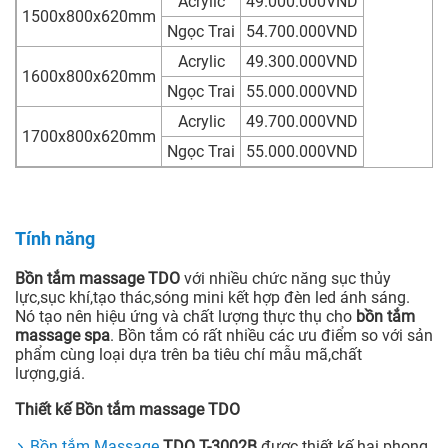
Acrylic
49.000.000VND
1500x800x620mm
Ngọc Trai
54.700.000VND
Acrylic
49.300.000VND
1600x800x620mm
Ngọc Trai
55.000.000VND
Acrylic
49.700.000VND
1700x800x620mm
Ngọc Trai
55.000.000VND
Tính năng
Bồn tắm massage TDO
với nhiều chức năng sục thủy
lực,sục khí,tạo thác,sóng mini kết hợp đèn led ánh sáng.
Nó tạo nên hiệu ứng và chất lượng thực thụ cho
bồn tắm
massage spa
. Bồn tắm có rất nhiều các ưu điểm so với sản
phẩm cùng loại dựa trên ba tiêu chí mẫu mã,chất
lượng,giá.
Thiết kế Bồn tắm massage TDO
Bồn tắm Massage
TDO T-3002B
được thiết kế hai phong