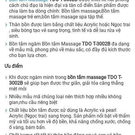
cách chủ đạo là hiện đại và tân cổ điển.Sản phẩm được
chia làm ba dòng chính: Bồn tắm massage,Bồn tắm
masage trẻ em,bồn tắm masage spa tập thể.
Thân bồn được làm bằng chất liệu Acrylic hoặc Ngọc trai
, siêu bóng tạo vẻ sang trọng, tinh tế và dễ lau rửa vệ
sinh.
Bồn tắm ngâm Bồn tắm Massage
TDO T-3002B
đa dạng
về mẫu mã, phong phú về màu sắc, có đầy đủ kích thước
cho bạn lựa chọn.
Ưu điểm
Khi được ngâm mình trong
bồn tắm massage TDO T-
3002B
sẽ giúp bạn được thư giãn, giải tỏa căng thẳng
mệt mỏi
Nhiều mẫu mã chủng loại nên thích hợp nhiều không
gian,nhu cầu riêng biệt
Chất liệu bồn tắm được sử dùng là Acrylic và pearl
Acrylic (Ngọc trai) sang trọng. Sản phẩm nổi bật về thẩm
mỹ và tối ưu hơn về độ bền, khả năng chống xước, chống
ố vàng, bám bẩn.