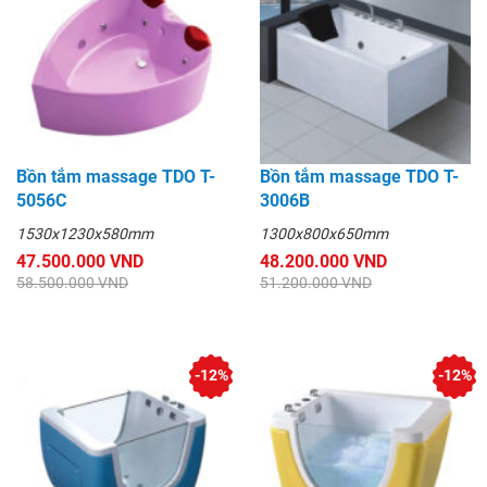
Bồn tắm massage TDO T-
Bồn tắm massage TDO T-
5056C
3006B
1530x1230x580mm
1300x800x650mm
47.500.000 VND
48.200.000 VND
58.500.000 VND
51.200.000 VND
-12%
-12%