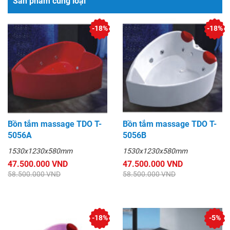
Sản phẩm cùng loại
-18%
-18%
Bồn tắm massage TDO T-
Bồn tắm massage TDO T-
5056A
5056B
1530x1230x580mm
1530x1230x580mm
47.500.000 VND
47.500.000 VND
58.500.000 VND
58.500.000 VND
-18%
-5%