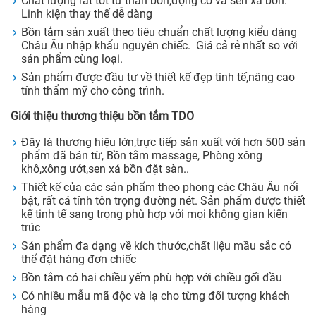
Chất lượng rất tốt từ thân bồn,động cơ và sen xả bồn.
Linh kiện thay thế dễ dàng
Bồn tắm sản xuất theo tiêu chuẩn chất lượng kiểu dáng
Châu Âu nhập khẩu nguyên chiếc. Giá cả rẻ nhất so với
sản phẩm cùng loại.
Sản phẩm được đầu tư về thiết kế đẹp tinh tế,nâng cao
tính thẩm mỹ cho công trình.
Giới thiệu thương thiệu bồn tắm TDO
Đây là thương hiệu lớn,trực tiếp sản xuất với hơn 500 sản
phẩm đã bán từ, Bồn tắm massage, Phòng xông
khô,xông ướt,sen xả bồn đặt sàn..
Thiết kế của các sản phẩm theo phong các Châu Âu nổi
bật, rất cá tính tôn trọng đường nét. Sản phẩm được thiết
kế tinh tế sang trọng phù hợp với mọi không gian kiến
trúc
Sản phẩm đa dạng về kích thước,chất liệu mầu sắc có
thể đặt hàng đơn chiếc
Bồn tắm có hai chiều yếm phù hợp với chiều gối đầu
Có nhiều mẫu mã độc và lạ cho từng đối tượng khách
hàng