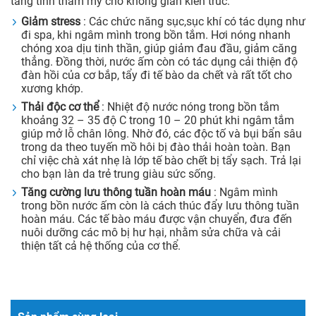
tăng tính thẩm mỹ cho không gian kiến trúc:
Giảm stress
: Các chức năng sục,sục khí có tác dụng như
đi spa, khi ngâm mình trong bồn tắm. Hơi nóng nhanh
chóng xoa dịu tinh thần, giúp giảm đau đầu, giảm căng
thẳng. Đồng thời, nước ấm còn có tác dụng cải thiện độ
đàn hồi của cơ bắp, tẩy đi tế bào da chết và rất tốt cho
xương khớp.
Thải độc cơ thể
: Nhiệt độ nước nóng trong bồn tắm
khoảng 32 – 35 độ C trong 10 – 20 phút khi ngâm tắm
giúp mở lỗ chân lông. Nhờ đó, các độc tố và bụi bẩn sâu
trong da theo tuyến mồ hôi bị đào thải hoàn toàn. Bạn
chỉ việc chà xát nhẹ là lớp tế bào chết bị tẩy sạch. Trả lại
cho bạn làn da trẻ trung giàu sức sống.
Tăng cường lưu thông tuần hoàn máu
: Ngâm mình
trong bồn nước ấm còn là cách thúc đẩy lưu thông tuần
hoàn máu. Các tế bào máu được vận chuyển, đưa đến
nuôi dưỡng các mô bị hư hại, nhằm sửa chữa và cải
thiện tất cả hệ thống của cơ thể.